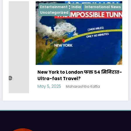
Entertainment
India
International News
Uncategorized
New York to London फक्त ५४ मिनिटात- Future of
Ultra-fast Travel?
May 5, 2025
Maharashtra Katta