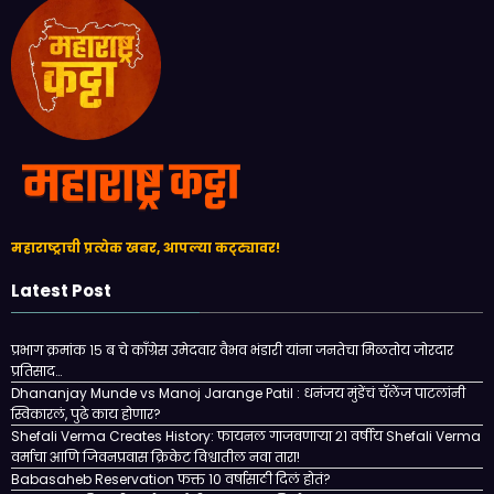
महाराष्ट्राची प्रत्येक खबर, आपल्या कट्ट्यावर!
Latest Post
प्रभाग क्रमांक १५ ब चे काँग्रेस उमेदवार वैभव भंडारी यांना जनतेचा मिळतोय जोरदार
प्रतिसाद…
Dhananjay Munde vs Manoj Jarange Patil : धनंजय मुंडेंचं चॅलेंज पाटलांनी
स्विकारलं, पुढे काय होणार?
Shefali Verma Creates History: फायनल गाजवणाऱ्या २१ वर्षीय Shefali Verma
वर्माचा आणि जिवनप्रवास क्रिकेट विश्वातील नवा तारा!
Babasaheb Reservation फक्त 10 वर्षासाठी दिलं होतं?