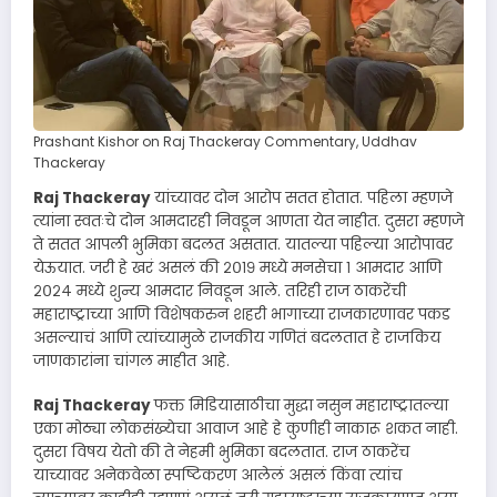
Prashant Kishor on Raj Thackeray Commentary, Uddhav
Thackeray
Raj Thackeray
यांच्यावर दोन आरोप सतत होतात. पहिला म्हणजे
त्यांना स्वतःचे दोन आमदारही निवडून आणता येत नाहीत. दुसरा म्हणजे
ते सतत आपली भुमिका बदलत असतात. यातल्या पहिल्या आरोपावर
येऊयात. जरी हे खरं असलं की २०१९ मध्ये मनसेचा १ आमदार आणि
२०२४ मध्ये शुन्य आमदार निवडून आले. तरिही राज ठाकरेंची
महाराष्ट्राच्या आणि विशेषकरुन शहरी भागाच्या राजकारणावर पकड
असल्याचं आणि त्यांच्यामुळे राजकीय गणितं बदलतात हे राजकिय
जाणकारांना चांगल माहीत आहे.
Raj Thackeray
फक्त मिडियासाठीचा मुद्धा नसुन महाराष्ट्रातल्या
एका मोठ्या लोकसंख्येचा आवाज आहे हे कुणीही नाकारू शकत नाही.
दुसरा विषय येतो की ते नेहमी भुमिका बदलतात. राज ठाकरेंच
याच्यावर अनेकवेळा स्पष्टिकरण आलेलं असलं किंवा त्यांच