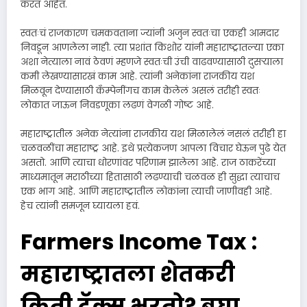
करत आहेत.
स्वतःचं राजकारण चमकवताना ज्यांनी अजुन स्वतःचा एकही आमदार
निवडून आणलेला नाही. त्या प्रशांत किशोर यांनी महाराष्ट्रातल्या एका
अशा नेत्याला नावं ठेवणं म्हणजे स्वतःची उंची वाढवण्यासाठी दुसऱ्याला
कमी लेखण्यासारखं काम आहे. त्यांनी अनेकांना राजकीय यश
मिळवून देण्यासाठी कॅंम्पेनींगच काम केलेलं असलं तरीही स्वतः
लोकात जाऊन निवडणूका लढणं वेगळी गोष्ट आहे.
महाराष्ट्रातील अनेक नेत्यांना राजकीय यश मिळालेलं नसलं तरीही हा
चळवळींचा महाराष्ट्र आहे. इथे प्रत्येकजण आपला विचार घेऊन पुढे येत
असतो. आणि त्याचा धोरणांवर परिणाम झालेला आहे. राज ठाकरेंच्या
माध्यमातून मराठीच्या हितासाठी लढण्याची चळवळ ही सुद्धा त्याचाच
एक भाग आहे. आणि महाराष्ट्रातील लोकांना त्याची जाणीवही आहे.
हेच त्यांनी समजून घ्यायला हवं.
Farmers Income Tax :
महाराष्ट्रातला शेतकरी
किती टॅक्स भरतो? बघा