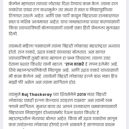
कॅंम्पेन म्हणतात त्याच्या जोरावर दिशा देण्याचं काम केलं. त्यांना राज
ठाकरेंचा एवढा राग कशामुळे? तर सध्या ते स्वतःच निवडणूकीच्या
रिंगणात उतरले आहेत. आणि एक पार्टी काढून बिहारच्या राजकारणात
स्वतःचं नशिब आजमावत आहेत. याच जनस्वराजचा प्रचार करण्यासाठी
किंवा त्याच्याविषयी बोलण्यासाठी त्यांनी एका हिंदी चॅनलला मुलाखत
दिली.
त्यामध्ये महिला पत्रकाराने त्यांना बिहारी लोकांवर महाराष्ट्रात अन्याय
होतो. राज ठाकरे, उद्धव ठाकरे याच्यावर बोलतात. असं सांगत
त्यांच्याविषयी तुम्ही काय म्हणाल हा प्रश्न विचारला. त्याला उत्तर
देताना प्रशांत किशोर यांनी म्हटलं. “
राज ठाकरे
हे लंपन इलेमेंट आहे.
तिथे महानगरपालिकेची निडणूक आहे. आणि उद्धव ठाकरे यांच्यासाठी
मी काम केलेलं आहे. त्यावेळी बिहारी लोकांवर हल्ले करु नका हिच
माझी फी असेल असं त्यांना सांगितलं होतं.
त्यामुळे
Raj Thackeray
च्या शिवसेनेने
२०१९
नंतर बिहारी
लोकांवर एकही हल्ला केल्याचं उदाहरण दाखवा” असं त्यांनी ठाम
पणाने सांगितलं. मुळात काय तर आपलं राजकारण चमकवण्यासाठी
बिहारच्या निवडणूका डोळ्यासमोर ठेऊन प्रशांत किशोर हे
महाराष्ट्रातील नेत्यांवर बोलत आहेत. किंवा मी उद्धव ठाकरेंना सांगून
कसं उत्तरेतल्या लोकांवर होणारे हल्ले थांबवले हे सांगण्याचा प्रयत्न