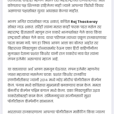
त्याच्यावर काहीही म्हणणं असलं तरी महाराष्ट्राच्या राजकारणात असा
कोणताच पक्ष शिल्लक राहिलेला नाही ज्याने आपल्या विरोधी विचार
असणाऱ्या पक्षासोबत युत्या आघाड्या केल्या नाहीत.
भाजप अजित दादांसोबत जाऊ शकतं, कॉंग्रेस
Raj Thackeray
सोबत जाऊ शकतं. तरिही त्यांना मतात काही फरक पडत नसेल तर
महाराष्ट्र हितासाठी म्हणून राज ठाकरे भाजपसोबत गेले काय किंवा
राष्ट्रवादी सोबत गेले काय. याचा परिणाम त्यांच्या एकूण राजकारणावर
पडता कामा नये. पण हा विषय आपण आत्ता का बोलत आहोत तर
बिहारच्या निवडणूका डोळ्यासमोर ठेऊन एका हिंदी वाहिणीनीला
मुलाखत देताना प्रशांत किशोर यांनी राज ठाकरेंचं नाव घेत त्यांना
लंपन इलेमेंट असल्याचं म्हटलं आहे.
या वक्तव्याचा अर्थ आपण समजून घेऊयात. लंपन इलेमेंट म्हणजेच
जास्त महत्वाचा नसलेला घटक. प्रशांत किशोर राजकीय
रणणीनीतीकार ज्यांनी २०१४ मध्ये नरेंद्र मोदींचं पॉलीटीकल कॅंम्पेन
केलं. पंजाब मध्ये कॉंग्रेसचा मुख्यमंत्री बनवण्याचं काम केलं. ममता
बॅनर्जीचं कॅंम्पेन पश्चिम बंगाल मध्ये केला. एका निवडणूकीत उद्धव
ठाकरेंसोबतही काम केलं. तमिळनाडूच्या स्टलीनसाठी सुद्धा
पॉलीटीकल कॅम्पेनींग सांभाळलं.
भारताच्या राजकारणाला आपल्या पॉलीटीकल मार्केटिंग किंवा ज्याला