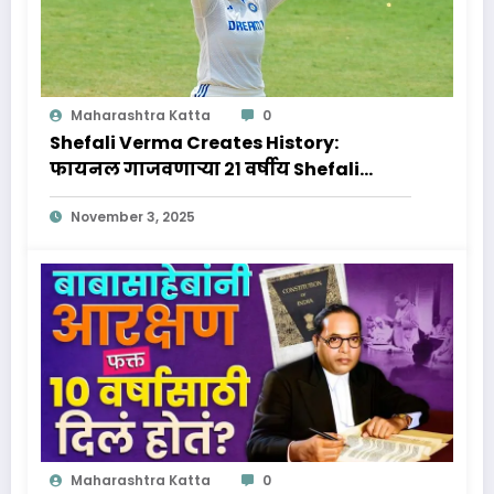
Maharashtra Katta
0
Shefali Verma Creates History:
फायनल गाजवणाऱ्या २१ वर्षीय Shefali
Verma वर्माचा आणि जिवनप्रवास क्रिकेट
November 3, 2025
विश्वातील नवा तारा!
Maharashtra Katta
0