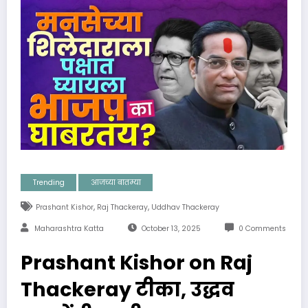
Trending
आजच्या बातम्या
,
,
Prashant Kishor
Raj Thackeray
Uddhav Thackeray
Maharashtra Katta
October 13, 2025
0 Comments
Prashant Kishor on Raj
Thackeray टीका, उद्धव