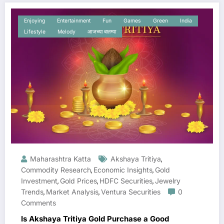
Enjoying
Entertainment
Fun
Games
Green
India
Lifestyle
Melody
आजच्या बातम्या
Maharashtra Katta
Akshaya Tritiya
,
Commodity Research
Economic Insights
Gold
,
,
Investment
Gold Prices
HDFC Securities
Jewelry
,
,
,
Trends
Market Analysis
Ventura Securities
0
,
,
Comments
Is Akshaya Tritiya Gold Purchase a Good