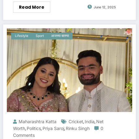
Read More
June 12, 2025
Lifestyle
Sport
आजच्या बातम्या
Maharashtra Katta
Cricket
India
Net
,
,
Worth
Politics
Priya Saroj
Rinku Singh
0
,
,
,
Comments