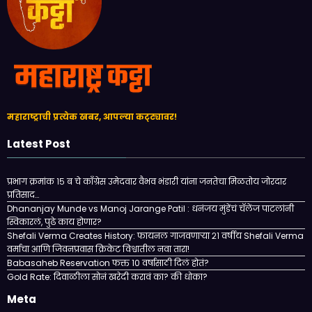
महाराष्ट्राची प्रत्येक खबर, आपल्या कट्ट्यावर!
Latest Post
प्रभाग क्रमांक १५ ब चे काँग्रेस उमेदवार वैभव भंडारी यांना जनतेचा मिळतोय जोरदार
प्रतिसाद…
Dhananjay Munde vs Manoj Jarange Patil : धनंजय मुंडेंचं चॅलेंज पाटलांनी
स्विकारलं, पुढे काय होणार?
Shefali Verma Creates History: फायनल गाजवणाऱ्या २१ वर्षीय Shefali Verma
वर्माचा आणि जिवनप्रवास क्रिकेट विश्वातील नवा तारा!
Babasaheb Reservation फक्त 10 वर्षासाठी दिलं होतं?
Gold Rate: दिवाळीला सोनं खरेदी करावं का? की धोका?
Meta