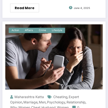
Read More
June 4, 2025
Action
Affairs
Crime
Lifestyle
Maharashtra Katta
Cheating
Expert
,
Opinion
Marriage
Men
Psychology
Relationship
,
,
,
,
,
Why Women Cheat Husband
Women
0
,