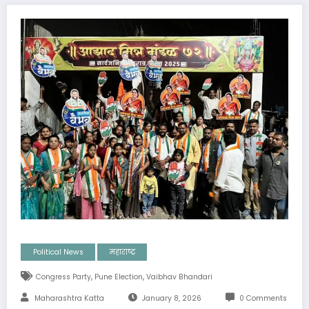
Political News
महाराष्ट्र
,
,
Congress Party
Pune Election
Vaibhav Bhandari
Maharashtra Katta
January 8, 2026
0 Comments