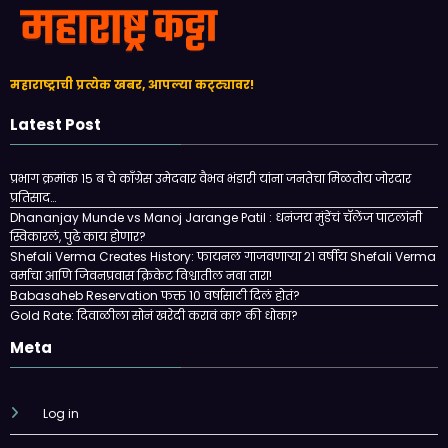
महाराष्ट्राची प्रत्येक खबर, आपल्या कट्ट्यावर!
Latest Post
प्रभाग क्रमांक १५ ब चे काँग्रेस उमेदवार वैभव भंडारी यांना जनतेचा मिळतोय जोरदार
प्रतिसाद…
Dhananjay Munde vs Manoj Jarange Patil : धनंजय मुंडेंचं चॅलेंज पाटलांनी
स्विकारलं, पुढे काय होणार?
Shefali Verma Creates History: फायनल गाजवणाऱ्या २१ वर्षीय Shefali Verma
वर्माचा आणि जिवनप्रवास क्रिकेट विश्वातील नवा तारा!
Babasaheb Reservation फक्त 10 वर्षासाठी दिलं होतं?
Gold Rate: दिवाळीला सोनं खरेदी करावं का? की धोका?
Meta
Log in