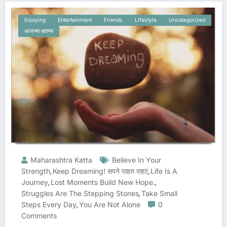
Enjoying
Entertainment
Friends
Lifestyle
Uncategorized
आजच्या बातम्या
Maharashtra Katta
Believe In Your
Strength
Keep Dreaming! सपने पाहत राहा!
Life Is A
,
,
Journey
Lost Moments Build New Hope.
,
,
Struggles Are The Stepping Stones
Take Small
,
Steps Every Day
You Are Not Alone
0
,
Comments