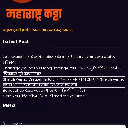
महाराष्ट्राची प्रत्येक खबर, आपल्या कट्ट्यावर!
Latest Post
प्रभाग क्रमांक १५ ब चे काँग्रेस उमेदवार वैभव भंडारी यांना जनतेचा मिळतोय जोरदार
प्रतिसाद…
Dhananjay Munde vs Manoj Jarange Patil : धनंजय मुंडेंचं चॅलेंज पाटलांनी
स्विकारलं, पुढे काय होणार?
Shefali Verma Creates History: फायनल गाजवणाऱ्या २१ वर्षीय Shefali Verma
वर्माचा आणि जिवनप्रवास क्रिकेट विश्वातील नवा तारा!
Babasaheb Reservation फक्त 10 वर्षासाठी दिलं होतं?
Gold Rate: दिवाळीला सोनं खरेदी करावं का? की धोका?
Meta
Log in