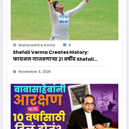
Maharashtra Katta
0
Shefali Verma Creates History:
फायनल गाजवणाऱ्या २१ वर्षीय Shefali
Verma वर्माचा आणि जिवनप्रवास क्रिकेट
November 3, 2025
विश्वातील नवा तारा!