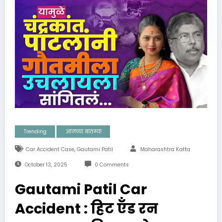
Trending
आजच्या बातम्या
,
Car Accident Case
Gautami Patil
Maharashtra Katta
October 13, 2025
0 Comments
Gautami Patil Car
Accident : हिट ऍंड रन