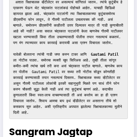
 अशात रिक्षाचालक व्हेंटीलेटर वर असल्याचं सांगितलं जातय. त्यांचे कुटुंबीय हे 
प्रकरण घेऊन थेट चंद्रकांत पाटलांकडं पोहोचले आहेत. याचाही व्हिडिओ 
व्हायरल झाला आहे. चंद्रकांत पाटलांनी त्या रिक्षाचालकाच्या कुटुंबासमोरच 
डीएसपींना फोन लावून, ते गौतमी पाटीलला उचलायचय की नाही. असं 
म्हणाले. समोररुन डीएसपींनी काहीतरी उत्तर दिल्यावर मात्र ती गाडी कुणाचीतरी 
आहे की नाही? असा सवाल चंद्रकात पाटलांनी केला म्हणजेच गौतमी पाटीलवर 
खटला भरण्यासाठी किंवा तीला उचलण्यासाठी पोलीस तयार नसल्याचं कळतयं. 
पण मंग त्याच्यावर काय कारवाई करायची असा प्रश्न विचारला जातोय. 

यावेळी बोलताना त्यांची गाडी जप्त करुन टाका आणि 
 Gautami Patil
ला नोटीस पाठवा. समोरचा व्यक्ती खुप सिरिअस आहे. तुम्ही तीला सांगून 
कमीत-कमी त्यांचा खर्च तरी करा असं चंद्रकात पाटील म्हणाले. म्हणजेच काय 
तर पोलीस  Gautami Patil वर सध्या तरी नोटीस सोडून कोणतीही 
कारवाई करण्यासाठी तयार नसल्याचं दिसतय. रिक्षाचालक सध्या व्हेंटीलेटर वर 
असुन गौतमी पाटीलला लोकांची इतकी सहानुभुती मिळते पण साधं तीने फोन 
करुन चौकशी सुद्धा केली नाही असं त्या कुटुंबाचं म्हणणं आहे. कदाचीत 
कुणालातरी किंवा स्वतःलाच वाचवण्यासाठी ती असं करतेय का हा ही प्रश्न 
विचारला जातोय. शिवाय आमचा बाप इथं व्हेंडीलेटर वर असताना तीचे शो 
कसकाय सुरु आहेत. अशी प्रतिक्रीय अपघात झालेल्या रिक्षाचालकाच्या मुलीने 
दिली आहे. 
Sangram Jagtap