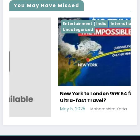
You May Have Missed
Entertainment
India
International News
Uncategorized
New York to London फक्त ५४ मिनिटात- Future of
Ultra-fast Travel?
May 5, 2025
Maharashtra Katta