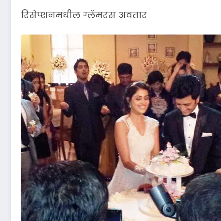
रिसेप्शनमधील ग्लॅमरस अवतार