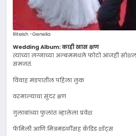
Riteish -Genelia
Wedding Album: काही खास क्षण
त्यांच्या लग्नाच्या अल्बममधले फोटो आजही सोशल मी
समजतं.
विवाह मंडपातील पहिला लुक
वरमाल्याचा सुंदर क्षण
गुलाबांच्या फुलांत न्हालेला प्रवेश
फॅमिली आणि मित्रमंडळींसह कॅंडिड शॉट्स