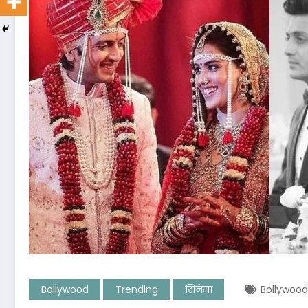
Bollywood
Trending
सिनेमा
Bollywoo