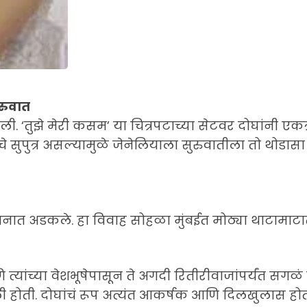
ुरुवात
 ‘तुझे मेरी कसम’ या चित्रपटाच्या सेटवर दोघांनी एकत्र
यांचे सुपुत्र असल्यामुळे जेनेलियाला सुरुवातीला तो थो
नात अडकले. हा विवाह सोहळा मुंबईत मोठ्या थाटामाटात
 त्यांच्या वेशभूषेपासून ते अगदी रितीरीवाजांपर्यंत सगळ
 होती. दोघांचं रूप अत्यंत आकर्षक आणि दिलखुलास होतं