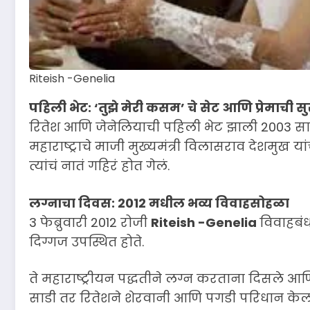
Riteish -Genelia
पहिली भेट: ‘तुझे मेरी कसम’ चे सेट आणि प्रेमाची स
रितेश आणि जेनेलियाची पहिली भेट झाली 2003 साली.
महाराष्ट्राचे माजी मुख्यमंत्री विलासराव देशमुख 
त्यांचं नातं गहिरं होत गेलं.
लग्नाचा दिवस: 2012 मधील भव्य विवाहसोहळा
3 फेब्रुवारी 2012 रोजी
Riteish -Genelia
विवाहबंध
दिग्गज उपस्थित होते.
ते महाराष्ट्रीयन पद्धतीने लग्न करताना दिसले आणि
साडी तर रितेशने शेरवानी आणि पगडी परिधान केली