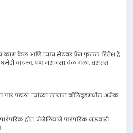
 काम केलं आणि त्याच सेटवर प्रेम फुललं. रितेश हे
डासा घमेंडी वाटला. पण जसजसा वेळ गेला, तसतसं
 पार पडला. त्यांच्या लग्नात बॉलिवूडमधील अनेक
ं पारंपरिक होतं. जेनेलियाने पारंपरिक नऊवारी
.