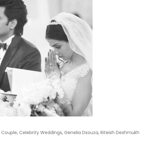
,
,
,
d Couple
Celebrity Weddings
Genelia Dsouza
Riteish Deshmukh