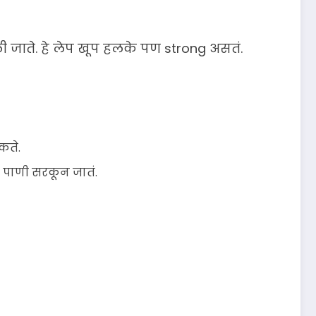
ी जाते. हे लेप खूप हलके पण strong असतं.
कते.
त पाणी सरकून जातं.