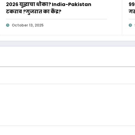
२०२६ युद्धाचा धोका? India-Pakistan
९९
टकराव ?गुजरात का केंद्र?
गर
October 13, 2025