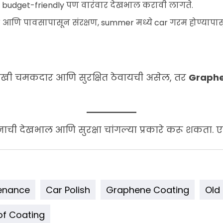
budget-friendly पण वारंवार देखभाल करावी लागते.
V आणि पावसापासून संरक्षण, summer मध्ये car गरम होण्यापासून
ारखी चमकदार आणि सुरक्षित ठेवायची असेल, तर
Graphe
ाहनाची देखभाल आणि सुरक्षा चांगल्या प्रकारे करू शकत
enance
Car Polish
Graphene Coating
Old 
f Coating