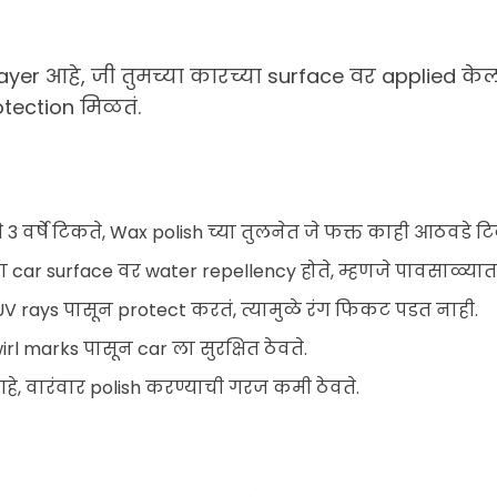
er आहे, जी तुमच्या कारच्या surface वर applied केल
otection मिळतं.
 वर्षे टिकते, Wax polish च्या तुलनेत जे फक्त काही आठवडे टि
 car surface वर water repellency होते, म्हणजे पावसाळ्या
 UV rays पासून protect करतं, त्यामुळे रंग फिकट पडत नाही.
rl marks पासून car ला सुरक्षित ठेवते.
हे, वारंवार polish करण्याची गरज कमी ठेवते.