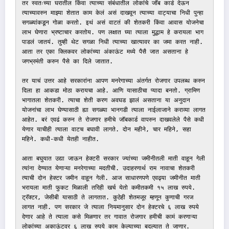
तर स्वतःच्या घरातील किंवा त्याच्या संबंधातील लोकांचे जॉब कार्ड देऊन 
त्याच्यावरुन माझ्या शेतात काम केलं असं दाखवून त्याच्या वाट्याचा निधी पुन्हा 
सगळ्यांकडून गोळा करतो. इथं असं वाटतं की शेतकरी किंवा आवास योजनेचा 
लाभ घेणारा भ्रष्टाचार करतोय. पण लक्षात घ्या त्याला मुद्धाम हे करायला भाग 
पाडलं जातयं. तुम्ही थेट सगळा निधी त्याच्या खात्यावर का जमा करत नाही. 
आता तर एका क्लिकवर लोकांच्या अंकाऊंट मध्ये पैसै जात असताना हे 
जगभ्रमंती करुन पैसे का दिले जातात. 

तर याचं उत्तर आहे सरकारांना आपण मनरेगाच्या अंतर्गत रोजगार उपलब्ध करुन 
दिला हा आकडा मोठा करायचा आहे. आणि यासाठीचा प्यादा बनतो. ग्रामिण 
भागातला शेतकरी. त्याचा शेती करण अवघड झालं असताना या अनुदान 
योजनांचा लाभ घेण्यासाठी ह्या सगळ्या भानगडी त्याला नाईलाजाने कराव्या लागत 
आहेत. बरं एवढं करुन ते रोजगार हमीचे जॉबकार्ड वापरुन दाखवलेले पैसे कधी 
येणार याचीही त्याला वाटच बघावी लागते. दोन महीने, चार महिने, सहा 
महिने. कधी-कधी येतही नाहीत. 

आता बघुयात उद्या जाऊन हेक्टरी सरकार ज्यांच्या जमीनीतली माती वाहून गेली 
त्यांना देण्यात येणाऱ्या मनरेगाच्या मदतीची. उदाहरणार्थ राम नावाचा शेतकरी 
त्याची दोन हेक्टर जमीन वाहून गेली. आज साधारणपणे एवढ्या जमीनीत माती 
भरायला माती फुकट मिळाली तरिही खर्च येतो कमीतकमी १५ लाख रुपये. 
ट्रॅक्टर, जेसीबी यासाठी ते लागतात. कुठेही शेतमजूर म्हणून कुणाची गरज 
लागत नाही. पण सरकार जे त्याला नियमानुसार दोन हेक्टरचे ६ लाख रुपये 
देणार आहे ते त्याला कसे मिळणार तर गावात रोजगार हमीची कामं करणाऱ्या 
लोकांच्या अकाऊंटवर ६ लाख रुपये काम केल्याच्या बदल्यात ते जाणार.
