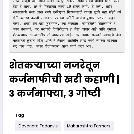
सगळं बाजूला ठेवा आणि जमीन खरडून गेलेल्या शेतकऱ्याच्या हातात किती रुपये 
देता हे सांगा. तर ते मिळतायत एकरी 19 हजार रुपये. हे सत्य. आणि 
साधारणपणे सव्वा लाख रुपये प्रतिएकर मिळण्यासाठी त्याला पुढचे सहा महिने वर्ष 
मोठी कसरत करावी लागणार. ज्याच्या जमीनी आधीच पुराच्या पाण्यात वाहून 
गेल्या. अगदी दहा-दहा फुटापर्यंत. त्या संकटात  सापडलेल्या शेतकऱ्याने हे 
करत बसायचं. जर सरकारी तिजोरीतूनच हा पैसा जाणार आहे आणि तुम्हाला 
शेतकऱ्याच्या भल्यासाठीच तो वापरायचा आहे. तर गावभर सरकारी कागदाचे घोडे 
नाचवायचे कुटाने सोडा आणि हे हेक्टरी साडेतीन लाख रुपये त्याच्या खात्यात 
थेट जमा करा. कारण शेतकऱ्याला आत्ता याची गरज आहे. 
शेतकऱ्याच्या नजरेतून
कर्जमाफीची खरी कहाणी |
३ कर्जमाफ्या, ३ गोष्टी
Tag
Devendra Fadanvis
Maharashtra Farmers