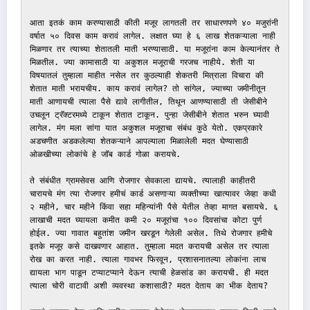
आता इतकं काम करण्यासाठी कीती मजूर लागतली तर साधारणपणे ४० मजुरांनी 
वर्षात ५० दिवस काम करावं लागेल. लक्षात घ्या हे ६ लाख शेतकऱ्याला नाही 
मिळणार तर त्याच्या शेतातली माती भरण्यासाठी. या मजूरांना काम केल्यानंतर ते 
मिळतील. ज्या कामासाठी या अकुशल मजूराची गरजच नाहीये. शेती या 
विषयातलं तुम्हाला माहीत नसेल तर कुठल्याही शेकतरी मित्राला विचारा की 
शेतात माती भरायचीय. काय करावं लागेल? तो सांगेल, ज्याच्या जमीनीतून 
माती आणायची त्याला पैसे द्यावे लागीतील, तिथून आणण्यासाठी ती जेसीबीने 
उचलून ट्रॅक्टरमध्ये टाकून शेतात टाकून. पुन्हा जेसीबीने शेतात भरुन घ्यावी 
लागेल. मंग मला सांगा यात अकुशल मजूराचा संबंध कुठे येतो. एकप्रकारे 
अडचणीत अडकलेल्या शेतकऱ्याने आपल्याला मिळालेली मदत घेण्यासाठी 
ओळखीच्या लोकांचे हे जॉब कार्ड गोळा करायचे. 

ते संबंधीत ग्रामसेवस आणि रोजगार सेवकाला द्यायचे. त्यालाही काहीतरी 
चारायचे मंग त्या रोजगार हमीचं कार्ड असणाऱ्या व्यक्तीच्या खात्यावर जेव्हा कधी 
२ महीने, चार महीने किंवा सहा महिन्यांनी पैसे येतील तेव्हा मागत बसायचे. ६ 
लाखाची मदत घ्यायला कमीत कमी २० मजूरांचा १०० दिवसांचा कोटा पुर्ण 
होईल. ज्या गावात बहुतांश जमीन खरडून गेलेली असेल. तिथे रोजगार हमीचे 
इतके मजूर कसे दाखवणार आहात. तुम्हाला मदत करायची असेल तर त्याला 
रोख का करत नाही. त्याला गावभर फिरवून, प्रशासनातल्या लोकांना लाच 
द्यायला भाग पाडून टप्याटप्याने देऊन त्याची हेळसांड का करायची. ही मदत 
त्याला चोरी वाटावी अशी व्यवस्था कशासाठी? मदत देताय का भीक देताय? 
