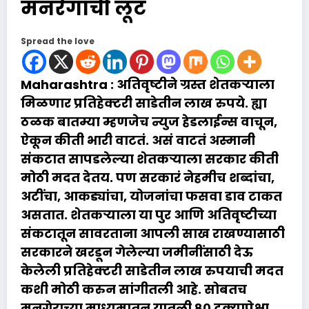
मनरेगाची लूट
Spread the love
Maharashtra : अतिवृष्टीने ग्रस्त शेतकऱ्याला
मिळणार प्रतिहेक्टरी साडेतीन लाख रुपये. ह्या
ठळक बातम्या म्हणजेच न्युज हेडलाईन्स वाचून,
ऐकून कीती भारी वाटतं. असं वाटतं अस्मानी
संकटात सापडलेल्या शेतकऱ्याला सरकार कीती
मोठी मदत देतय. पण सरकारं नेहमीच शब्दांचा,
अटींचा, आकड्यांचा, योजनांचा फसवा डाव टाकत
असतात. शेतकऱ्याला या पुर आणि अतिवृष्टीच्या
संकटातून सावरताना आपली साख राखण्यासाठी
सरकारने खरडून गेलेल्या जमीनींसाठी देऊ
केलेली प्रतिहेक्टरी साडेतीन लाख रुपयाची मदत
कशी मोठी करुन सांगीतली आहे. सोबतच
मनगेराच्या माध्यमातून यातली ८० टक्यापेक्षा