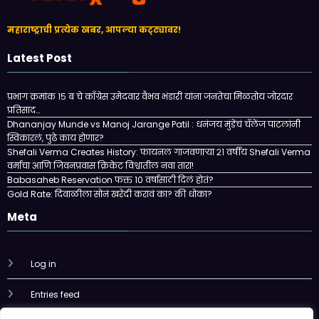
महाराष्ट्राची प्रत्येक खबर, आपल्या कट्ट्यावर!
Latest Post
प्रभाग क्रमांक १५ ब चे काँग्रेस उमेदवार वैभव भंडारी यांना जनतेचा मिळतोय जोरदार
प्रतिसाद…
Dhananjay Munde vs Manoj Jarange Patil : धनंजय मुंडेंचं चॅलेंज पाटलांनी
स्विकारलं, पुढे काय होणार?
Shefali Verma Creates History: फायनल गाजवणाऱ्या २१ वर्षीय Shefali Verma
वर्माचा आणि जिवनप्रवास क्रिकेट विश्वातील नवा तारा!
Babasaheb Reservation फक्त 10 वर्षासाठी दिलं होतं?
Gold Rate: दिवाळीला सोनं खरेदी करावं का? की धोका?
Meta
Log in
Entries feed