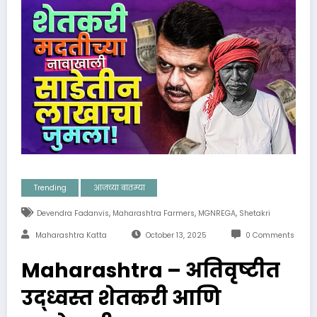
Trending
आजच्या बातम्या
,
,
,
Devendra Fadanvis
Maharashtra Farmers
MGNREGA
Shetakri
Maharashtra Katta
October 13, 2025
0 Comments
Maharashtra – अतिवृष्टीत
उद्ध्वस्त शेतकरी आणि