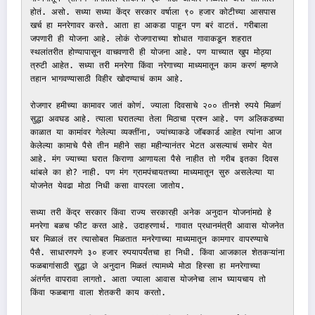
होतं. असो. सध्या सध्या केंद्र सरकार वर्षाला ९० हजार कोटीच्या आसपास 
खर्च हा मनरेगावर करते. आता हा आकडा पाहून पण बरं वाटतं. गरीबाला 
जपणारी ही योजना आहे. लोकं रोजगाराच्या शोधात गावाकडून शहरात 
स्थलांतरीत होण्यापासून वाचवणारी ही योजना आहे. पण याच्यात खुप मोठ्या 
त्रुटी आहेत. सध्या तरी मनरेगा किंवा नरेगाच्या माध्यमातून काम करणं म्हणजे 
तहान भागवण्यासाठी विहीर खोदण्याचं काम आहे. 

रोजगार हमीच्या कामावर जातं कोणं. ज्याला दिवसाचे २०० तीनशे रुपये मिळणं 
सुद्धा अवघड आहे. त्याला घरातल्या तेला मिठाचा प्रश्न आहे. पण अलिकडच्या 
काळात या कामांवर गेलेल्या व्यक्तींना, ज्यांच्याकडे जॉबकार्ड आहेत त्यांना आज 
केलेल्या कामाचे पैसे तीन महीने सहा महीन्यानंतर भेटत असल्याचं समोर येत 
आहे. मंग ज्याच्या घरात किराणा आणायला पैसे नाहीत तो गरीब इतका दिवस 
थांबले का हो? नाही. पण मंग ग्रामपंचायतच्या माध्यमातून सुरु असलेल्या या 
योजनेत येवढा मोठा निधी कसा वापरला जातोय. 

सध्या तरी केंद्र सरकार किंवा राज्य सरकारही अनेक अनुदान योजनांमद्ये हे 
मनरेगा बळच फीट करत आहे. उदाहरणार्थ. गावात प्रधानमंत्री आवास योजनेत 
घर मिळालं तर त्यासोबत मिळतात मनरेगाच्या माध्यमातून कामगार वापरण्याचे 
पैसै. साधारणपणे ३० हजार रुपयापर्यंतचा हा निधी. किंवा आजकाल शेतकऱ्यांना 
फळबागांसाठी सुद्धा जे अनुदान मिळतं त्यामध्ये मोठा हिस्सा हा मनरेगाच्या 
अंतर्गत वापरावा लागतो. आता ज्याला आवास योजनेचा लाभ घ्यायचाय तो 
किंवा फळबागा वाला शेतकरी काय करतो. 
