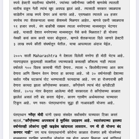
रुपये हेक्टरी मदतीच्या घोषणेने. ज्यांच्या जमीनीच्या जमीनी म्हणजेचे त्यातली 
मातीच वाहून गेली त्यांचं खुप अवघड झालं आहे. त्यासाठी सरकार जवळपास 
साडेतीन लाख रुपये देणार असं सागंत आहे. प्रत्यक्षात त्यातले ४७ हजार 
रुपयेच त्या शेतकऱ्याला सध्या कॅशमध्ये मिळणार आहेत. म्हणजे एकरी जवळपास 
१९ हजार रुपये. मंग बाकीची रक्कम त्याला मनरेगाच्या माध्यमातून भेटणार 
आहे. यासाठी देशात मनरेगाच्या माध्यमातून पैसे कसे मिळतात? ही योजना 
नेमकी कसं काम करते यावर बोलूयात. म्हणजे शेतकऱ्याला दिले जाणारे हेक्टरी 
३ लाख रुपये कीती संघर्षातून येतील. याचा आपल्याला अंदाज येईल. 

२००५ साली Maharashtra ने देशाला दिलेली मनरेगा ही मोठी भेटच आहे. 
गावगाड्यात कुठल्याही व्यक्तीला ज्याच्याकडे कसलही कौशल्य नाही त्याला 
वर्षातले १०० दिवस कामाची गॅरंटी देणारा. त्याला ५ किलोमीटरच्या आत काम 
देणारा आणि किमान वेतन देणारा हा कायदा आहे. जो २० वर्षानंतरही देशाच्या 
सर्वात गरीब घटकाचं पोट भरण्यासाठी फायद्याचा आहे. पण हा रोजगाराची हमी 
देणारा कायदा झाला कॉंग्रेसच्या काळात. कॉंग्रेसने त्याचं मोठं क्रेडीटही 
घेतलं. २०१४ नंतर केंद्रात आलेल्या मोदी सरकारला ते कॉंग्रेसच्या काळात 
झालेलं असलं तरी बंद करता येईना. कारण ग्रामीण अर्थव्यवस्था याच्यावर 
टिकून आहे. पण स्वतः पंतप्रधानांना सुद्धा ही नाआवडती योजना आहे.

पंतप्रधान 
नरेंद्र मोदी
 यांनी एकदा संसदेत सर्वांसमोर याच्यावर टिका करतं 
म्हटलं,
"कॉंग्रेसच्या अपयशाचं हे मुर्तीमंत उदाहरण आहे. स्वातंत्र्याच्या इतक्या 
वर्षानंतरही लोकांना तुम्ही खड्डेच खांदायला लावताय. पण मी ही योजना बंद 
करणार नाही" 
पण याच पंतप्रधानांनी कोरोना काळात रोजगार हमी योजनेच्या 
माध्यमातून ग्रामिण भागातील लोकांना एक मोठा आधार मिळाला असं सांगितलं 