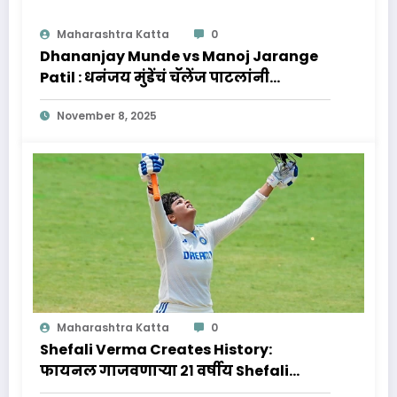
Maharashtra Katta
0
Dhananjay Munde vs Manoj Jarange
Patil : धनंजय मुंडेंचं चॅलेंज पाटलांनी
स्विकारलं, पुढे काय होणार?
November 8, 2025
Maharashtra Katta
0
Shefali Verma Creates History:
फायनल गाजवणाऱ्या २१ वर्षीय Shefali
Verma वर्माचा आणि जिवनप्रवास क्रिकेट