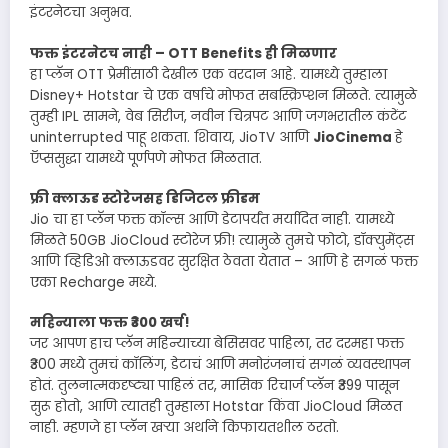
इंटरनेटचा अनुभव.
फक्त इंटरनेटच नाही – OTT Benefits ही मिळणार
हा प्लॅन OTT प्रेमींसाठी देखील एक वरदान आहे. यामध्ये तुम्हाला
Disney+ Hotstar चे एक वर्षाचे मोफत सबस्क्रिप्शन मिळते. त्यामुळे
तुम्ही IPL सामने, वेब सिरीज, नवीन चित्रपट आणि जगभरातील कंटेंट
uninterrupted पाहू शकता. शिवाय, JioTV आणि
JioCinema
हे
ऍप्ससुद्धा यामध्ये पूर्णपणे मोफत मिळतात.
फ्री क्लाऊड स्टोरेजसह डिजिटल फ्रीडम
Jio चा हा प्लॅन फक्त कॉल्स आणि डेटापर्यंत मर्यादित नाही. यामध्ये
मिळते 50GB JioCloud स्टोरेज फ्री! त्यामुळे तुमचे फोटो, डॉक्युमेंट्स
आणि व्हिडिओ क्लाऊडवर सुरक्षित ठेवता येतात – आणि हे सगळं फक्त
एका Recharge मध्ये.
महिन्याला फक्त ₹300 खर्च!
जर आपण हाच प्लॅन महिन्याच्या बेसिसवर पाहिला, तर दरमहा फक्त
₹300 मध्ये तुमचं कॉलिंग, डेटाचं आणि मनोरंजनाचं सगळं व्यवस्थापन
होतं. तुलनात्मकदृष्ट्या पाहिलं तर, मासिक रिचार्ज प्लॅन ₹399 पासून
सुरू होतो, आणि त्यातही तुम्हाला Hotstar किंवा JioCloud मिळत
नाही. म्हणजे हा प्लॅन खऱ्या अर्थाने किफायतशील ठरतो.