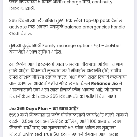
प्लॅन संपण्याच्या 5 दिवस आधी recharge करा, continuity
टिकवण्यासाठी.
365 दिवसांच्या प्लॅनसोबत तुम्ही एक छोटा Top-Up pack देखील
activate करू शकता, ज्यामुळे balance emergencies handle
करता येतील.
तुमच्या कुटुंबासाठी Family recharge options पहा – JioFiber
यामध्येही अशाच सुविधा आहेत.
स्मार्टफोन आणि इंटरनेट हे आता आपल्या जीवनाचा अविभाज्य भाग
झाले आहेत. दिवसाची सुरुवात जशी मोबाईल अलार्मने होते, तशीच
संपते सोशल मीडिया स्क्रोल करत. अशा वेळी, सतत रिचार्ज करण्याचा
त्रास कोणाला आवडतो? हीच गोष्ट लक्षात घेऊन
Reliance Jio
ने
आपल्यासाठी एक असा खास रिचार्ज प्लॅन आणला आहे, जो एकदा
रिचार्ज केला की तब्बल 365 दिवसांपर्यंत कोणतीही चिंता नाही!
Jio 365 Days Plan – का खास आहे?
₹3599 मध्ये मिळणारा हा प्लॅन दीर्घकाळसाठी फायदेशीर ठरतो. यामध्ये
दररोज 2.5GB डेटा, अनलिमिटेड कॉलिंग, आणि 100 SMS चा लाभ
मिळतो. याशिवाय, जर तुमच्याकडे 5G फोन असेल तर तुम्हाला
मिळतो Unlimited True 5G डेटा – म्हणजे वेगवान आणि अखंड