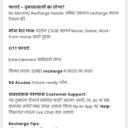
फायदे – तुमच्यासाठी का योग्य?
No Monthly Recharge Hassle: वर्षभर एकदाच recharge करून
टेन्शन फ्री.
मोठा डेटा लाभ:
दररोज 2.5GB म्हणजे Movie, Game, Work-
from-Home साठी पुरेसा.
OTT फायदे:
Entertainment प्रेमींसाठी योग्य.
किंमत बचवा: दरमहा
recharge
न करता थेट बचत.
5G Access:
Future-ready प्लॅन.
आवश्यकता पडल्यास Customer Support:
जर तुम्हाला रिचार्ज संबंधित काही अडचण आली, तर Jio चा 198
कस्टमर सपोर्ट नंबर वापरू शकता किंवा MyJio App वर ‘
Help
‘
विभागात जाऊन Live Chat करू शकता.
Recharge Tips: