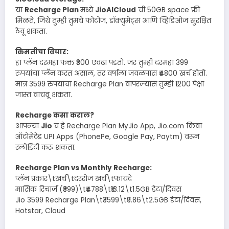
या
Recharge Plan
मध्ये
JioAICloud
ची 50GB space फ्री
मिळते, जिथे तुम्ही तुमचे फोटोज, डॉक्युमेंट्स आणि व्हिडिओज सुरक्षित
ठेवू शकता.
किमतीचा विचार:
हा प्लॅन दरमहा फक्त ₹300 एवढा पडतो. जर तुम्ही दरमहा 399
रुपयांचा प्लॅन करत असाल, तर वर्षाला जवळपास ₹4800 खर्च होतो.
मात्र 3599 रुपयांचा Recharge Plan वापरल्यास तुम्ही ₹1200 पेक्षा
जास्त वाचवू शकता.
Recharge कसा कराल?
आपल्या
Jio
चं हे Recharge Plan MyJio App, Jio.com किंवा
ऑटोमेटेड UPI Apps (PhonePe, Google Pay, Paytm) वरून
स्लोइिटी करू शकता.
Recharge Plan vs Monthly Recharge:
प्लॅन प्रकार\tखर्च\tदररोज खर्च\tफायदे
मासिक रिचार्ज (₹399)\t₹4788\t₹13.12\t1.5GB डेटा/दिवस
Jio 3599 Recharge Plan\t₹3599\t₹9.86\t2.5GB डेटा/दिवस,
Hotstar, Cloud