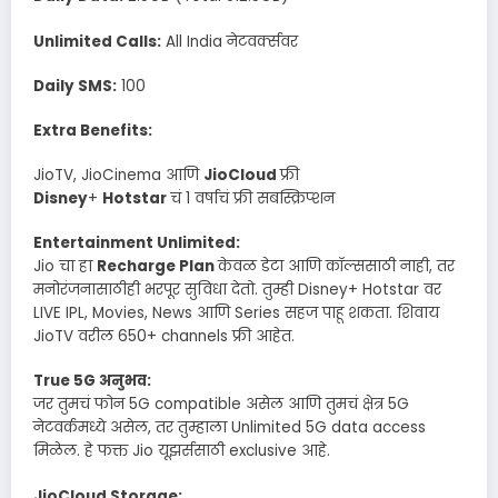
Unlimited Calls:
All India नेटवर्क्सवर
Daily SMS:
100
Extra Benefits:
JioTV, JioCinema आणि
JioCloud
फ्री
Disney
+
Hotstar
चं 1 वर्षाचं फ्री सबस्क्रिप्शन
Entertainment Unlimited:
Jio चा हा
Recharge Plan
केवळ डेटा आणि कॉल्ससाठी नाही, तर
मनोरंजनासाठीही भरपूर सुविधा देतो. तुम्ही Disney+ Hotstar वर
LIVE IPL, Movies, News आणि Series सहज पाहू शकता. शिवाय
JioTV वरील 650+ channels फ्री आहेत.
True 5G अनुभव:
जर तुमचं फोन 5G compatible असेल आणि तुमचं क्षेत्र 5G
नेटवर्कमध्ये असेल, तर तुम्हाला Unlimited 5G data access
मिळेल. हे फक्त Jio यूझर्ससाठी exclusive आहे.
JioCloud Storage: