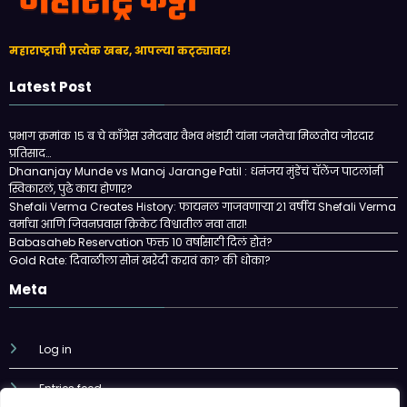
महाराष्ट्राची प्रत्येक खबर, आपल्या कट्ट्यावर!
Latest Post
प्रभाग क्रमांक १५ ब चे काँग्रेस उमेदवार वैभव भंडारी यांना जनतेचा मिळतोय जोरदार
प्रतिसाद…
Dhananjay Munde vs Manoj Jarange Patil : धनंजय मुंडेंचं चॅलेंज पाटलांनी
स्विकारलं, पुढे काय होणार?
Shefali Verma Creates History: फायनल गाजवणाऱ्या २१ वर्षीय Shefali Verma
वर्माचा आणि जिवनप्रवास क्रिकेट विश्वातील नवा तारा!
Babasaheb Reservation फक्त 10 वर्षासाठी दिलं होतं?
Gold Rate: दिवाळीला सोनं खरेदी करावं का? की धोका?
Meta
Log in
Entries feed