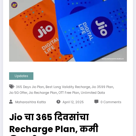
Updates
,
,
,
365 Days Jio Plan
Best Long Validity Recharge
Jio 3599 Plan
,
,
,
Jio 5G Offer
Jio Recharge Plan
OTT Free Plan
Unlimited Data
Maharashtra Katta
April 12, 2025
0 Comments
Jio चा 365 दिवसांचा
Recharge Plan, कमी