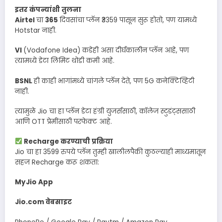
इतर कंपन्यांशी तुलना
Airtel
चा
365
दिवसांचा प्लॅन ₹3359 पासून सुरू होतो, पण यामध्ये
Hotstar नाही.
VI
(Vodafone Idea) कडेही असा दीर्घकालीन प्लॅन आहे, पण
त्यामध्ये डेटा लिमिट थोडी कमी आहे.
BSNL
ही काही भागांमध्ये चांगले प्लॅन देते, पण 5G कनेक्टिव्हिटी
नाही.
त्यामुळे Jio चा हा प्लॅन डेटा हंग्री युजर्ससाठी, कॉलेज स्टुडंट्ससाठी
आणि OTT प्रेमींसाठी परफेक्ट आहे.
Recharge करण्याची प्रक्रिया
Jio चा हा 3599 रुपये प्लॅन तुम्ही खालीलपैकी कुठल्याही माध्यमातून
सहज Recharge करू शकता:
MyJio App
Jio.com वेबसाइट