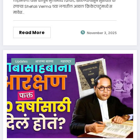
लहानपणी केस कापून मुलांमध्ये क्रिकेट खेळण्यापासून सुरुवात क
रणाऱ्या Shefali Verma च्या जगातील अव्वल क्रिकेटपटूंमध्ये स
मावेश…
Read More
November 3, 2025
Updates
आजच्या बातम्या
महाराष्ट्र