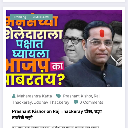
Trending
आजच्या बातम्या
Maharashtra Katta
Prashant Kishor
Raj
,
Thackeray
Uddhav Thackeray
0 Comments
,
Prashant Kishor on Raj Thackeray टीका, उद्धव
ठाकरेंची स्तुती
महाराष्ट्राच्या राजकाणातला अविभाज्य घटक म्हणून राज ठाकरे