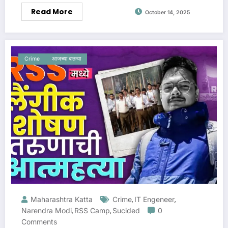
Read More
October 14, 2025
Crime
आजच्या बातम्या
Maharashtra Katta
Crime
IT Engeneer
,
,
Narendra Modi
RSS Camp
Sucided
0
,
,
Comments