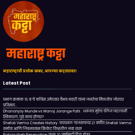
महाराष्ट्राची प्रत्येक खबर, आपल्या कट्ट्यावर!
Latest Post
प्रभाग क्रमांक १५ ब चे काँग्रेस उमेदवार वैभव भंडारी यांना जनतेचा मिळतोय जोरदार
प्रतिसाद…
Dhananjay Munde vs Manoj Jarange Patil : धनंजय मुंडेंचं चॅलेंज पाटलांनी
स्विकारलं, पुढे काय होणार?
Shefali Verma Creates History: फायनल गाजवणाऱ्या २१ वर्षीय Shefali Verma
वर्माचा आणि जिवनप्रवास क्रिकेट विश्वातील नवा तारा!
Babasaheb Reservation फक्त 10 वर्षासाठी दिलं होतं?