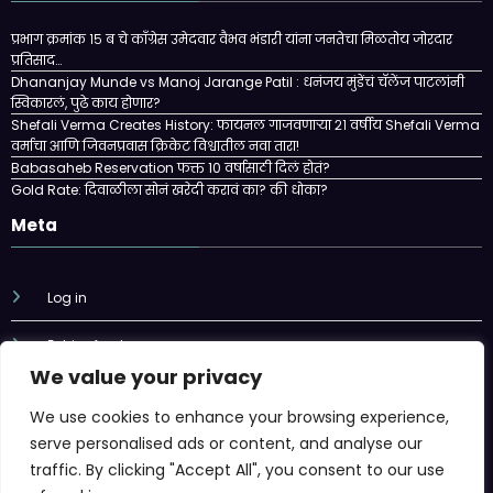
प्रभाग क्रमांक १५ ब चे काँग्रेस उमेदवार वैभव भंडारी यांना जनतेचा मिळतोय जोरदार
प्रतिसाद…
Dhananjay Munde vs Manoj Jarange Patil : धनंजय मुंडेंचं चॅलेंज पाटलांनी
स्विकारलं, पुढे काय होणार?
Shefali Verma Creates History: फायनल गाजवणाऱ्या २१ वर्षीय Shefali Verma
वर्माचा आणि जिवनप्रवास क्रिकेट विश्वातील नवा तारा!
Babasaheb Reservation फक्त 10 वर्षासाठी दिलं होतं?
Gold Rate: दिवाळीला सोनं खरेदी करावं का? की धोका?
Meta
Log in
Entries feed
We value your privacy
Comments feed
We use cookies to enhance your browsing experience,
WordPress.org
serve personalised ads or content, and analyse our
traffic. By clicking "Accept All", you consent to our use