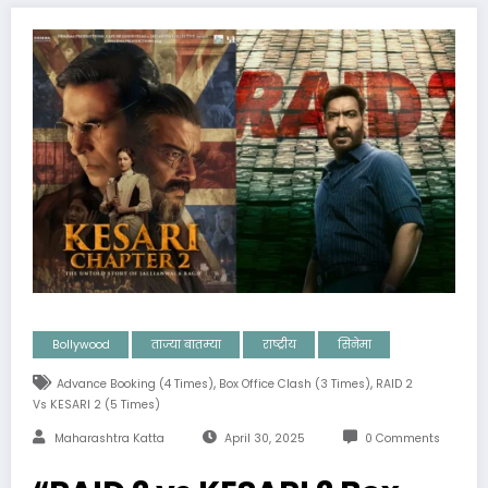
Bollywood
ताज्या बातम्या
राष्ट्रीय
सिनेमा
,
,
Advance Booking (4 Times)
Box Office Clash (3 Times)
RAID 2
Vs KESARI 2 (5 Times)
Maharashtra Katta
April 30, 2025
0 Comments