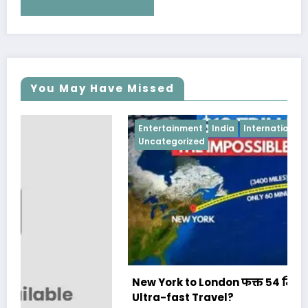
You May Have Missed
Entertainment
India
International News
Uncategorized
New York to London फक्त ५४ मिनिटात- Future of
Ultra-fast Travel?