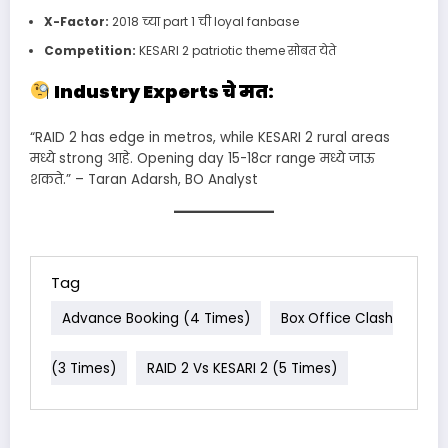
X-Factor:
2018 च्या part 1 ची loyal fanbase
Competition:
KESARI 2 patriotic theme सोबत येते
Industry Experts चे मत:
“RAID 2 has edge in metros, while KESARI 2 rural areas
मध्ये strong आहे. Opening day 15-18cr range मध्ये जाऊ
शकते.” – Taran Adarsh, BO Analyst
Tag
Advance Booking (4 Times)
Box Office Clash
(3 Times)
RAID 2 Vs KESARI 2 (5 Times)