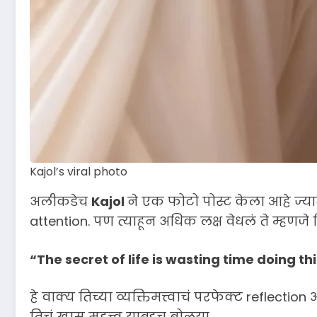
Kajol’s viral photo
अलीकडेच
Kajol
ने एक फोटो पोस्ट केला आहे ज्या
attention. पण त्याहून अधिक लक्ष वेधलं ते म्हणजे 
“The secret of life is wasting time doing th
हे वाक्य तिच्या व्यक्तिमत्त्वाचं परफेक्ट reflec
तिचं खास महत्त्व याबद्दच बोलूया.