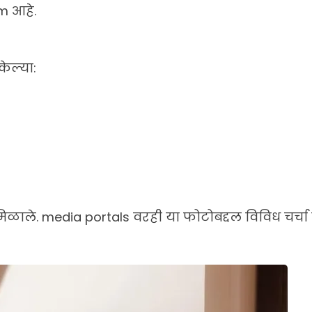
m आहे.
ेल्या:
िळाले. media portals वरही या फोटोबद्दल विविध चर्चा