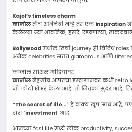
Kajol’s timeless charm
काजोल
तीच अभिनेत्री नव्हे तर एक
inspiration
आ
केलेल्या ज्या भावनिक, हसरे, रडवणार्‍या, ताकदवान
Bollywood
मधील तिची journey ही विविध roles न
अनेक celebrities सतत glamorous आणि filtered c
काजोल सोशल मीडियावर
काजोल
नेहमीच आपल्या इंस्टाग्रामवर कधी retr
जो फोटो शेअर केला आहे, तो जितका सुंदर आहे, 
“The secret of life…
” हे वाक्य खूप साधं आहे,
खरा ‘
investment
‘ आहे.
आजच्या fast life मध्ये लोक productivity, succ