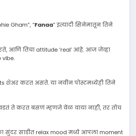
bhie Gham”, “
Fanaa
” इत्यादी सिनेमातून तिने
े, आणि तिचा attitude ‘real’ आहे. आज जेव्हा
 vibe.
s शेअर करत असते. या नवीन पोस्टमध्येही तिने
वडतं ते करत बसणं म्हणजे वेळ वाया नाही, तर तोच
र एका सुंदर साडीत relax mood मध्ये आपला moment