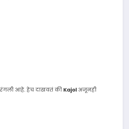
 रंगली आहे. हेच दाखवतं की
Kajol
अजूनही