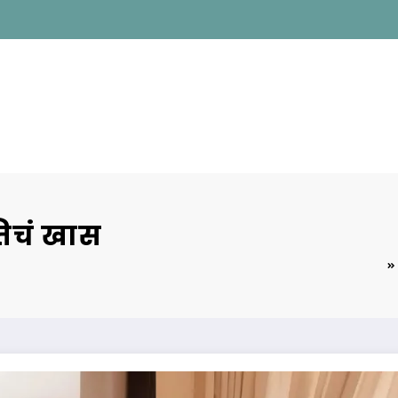
तिचं खास