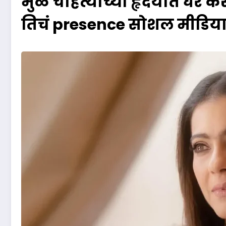
मुळे चाहत्यांच्या हृदयात घर
तिचं presence सोशल मीडिया