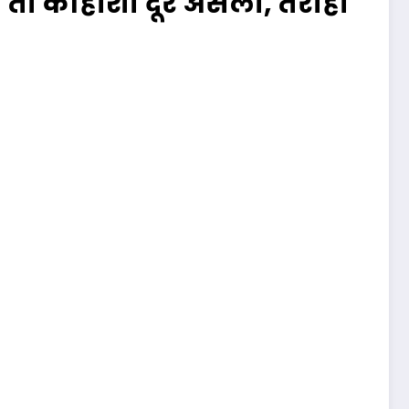
 ती काहीशी दूर असली, तरीही