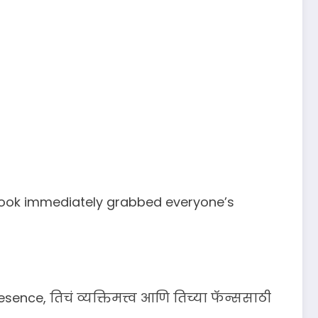
ee look immediately grabbed everyone’s
sence, तिचं व्यक्तिमत्त्व आणि तिच्या फॅन्ससाठी