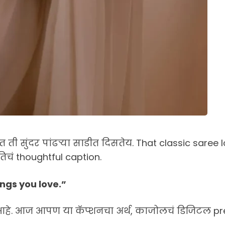
त ती सुंदर पांढऱ्या साडीत दिसतेय. That classic sar
तिचं thoughtful caption.
ings you love.”
tion आहे. आज आपण या कॅप्शनचा अर्थ, काजोलचं डिजिटल pre