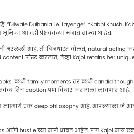
हे. “Dilwale Dulhania Le Jayenge”, “Kabhi Khushi Ka
 भूमिका आजही प्रेक्षकांच्या मनात ताज्या आहेत.
ी भरलेली आहे. ती बिनधास्त बोलते, natural acting करत
ontent पोस्ट करतात, तेव्हा Kajol retains her unique
o looks, कधी family moments तर कधी candid thought
तितकंच तिचं caption पण विचार करायला लावणारं आहे.
 पण त्यामागे एक deep philosophy आहे. आपल्याला जे आ
ess आणि hustle च्या मागे धावत आहेत. पण Kajol मात्