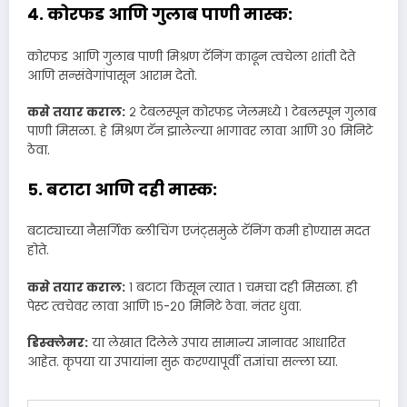
४. कोरफड आणि गुलाब पाणी मास्क:
कोरफड आणि गुलाब पाणी मिश्रण टॅनिंग काढून त्वचेला शांती देते
आणि सन्संवेगांपासून आराम देतो.
कसे तयार कराल:
२ टेबलस्पून कोरफड जेलमध्ये १ टेबलस्पून गुलाब
पाणी मिसळा. हे मिश्रण टॅन झालेल्या भागावर लावा आणि ३० मिनिटे
ठेवा.
५. बटाटा आणि दही मास्क:
बटाट्याच्या नैसर्गिक ब्लीचिंग एजंट्समुळे टॅनिंग कमी होण्यास मदत
होते.
कसे तयार कराल:
१ बटाटा किसून त्यात १ चमचा दही मिसळा. ही
पेस्ट त्वचेवर लावा आणि १५-२० मिनिटे ठेवा. नंतर धुवा.
डिस्क्लेमर:
या लेखात दिलेले उपाय सामान्य ज्ञानावर आधारित
आहेत. कृपया या उपायांना सुरू करण्यापूर्वी तज्ञांचा सल्ला घ्या.