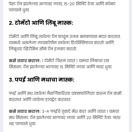
पेस्ट टॅन झालेल्या भागावर लावा, १५-२० मिनिटे ठेवा आणि कोमट
पाण्याने धुवा.
२. टोमॅटो आणि लिंबू मास्क:
टोमॅटो आणि लिंबू त्वचेला टॅन काढून उजळ बनवण्यास मदत करतात.
यामध्ये असलेला लायकोपीन त्वचेला डिटॉक्सिफाय करतो आणि
लिंबूच्या व्हिटॅमिन सीने टॅन हलका करतो.
कसे तयार कराल:
१ टोमॅटो चिरून त्यात १ चमचा लिंबाचा रस
मिसळा. टॅन झालेल्या भागावर १५ मिनिटे लावा आणि नंतर धुवा.
३. पपई आणि मधाचा मास्क:
पपई आणि मध त्वचेला नैसर्गिकरित्या एक्सफोलिएट करून टॅन कमी
करतात आणि त्वचेला हायड्रेट करतात.
कसे तयार कराल:
३-४ पपईचे तुकडे मॅश करा आणि त्यात १ चमचा
मध मिसळा. टॅन झालेल्या भागावर लावा आणि २० मिनिटे ठेवा. नंतर
थंड पाण्याने धुवा.