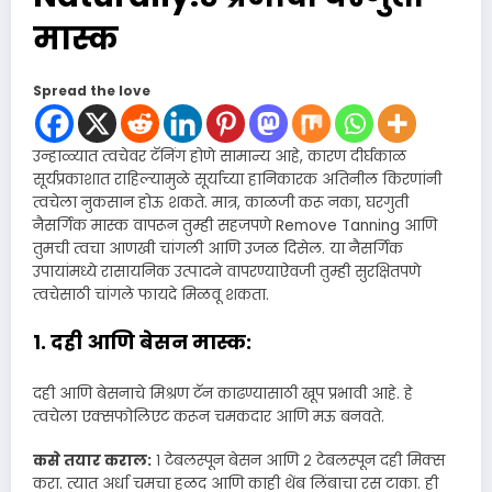
मास्क
Spread the love
उन्हाळ्यात त्वचेवर टॅनिंग होणे सामान्य आहे, कारण दीर्घकाळ
सूर्यप्रकाशात राहिल्यामुळे सूर्याच्या हानिकारक अतिनील किरणांनी
त्वचेला नुकसान होऊ शकते. मात्र, काळजी करू नका, घरगुती
नैसर्गिक मास्क वापरून तुम्ही सहजपणे Remove Tanning आणि
तुमची त्वचा आणखी चांगली आणि उजळ दिसेल. या नैसर्गिक
उपायांमध्ये रासायनिक उत्पादने वापरण्याऐवजी तुम्ही सुरक्षितपणे
त्वचेसाठी चांगले फायदे मिळवू शकता.
१. दही आणि बेसन मास्क:
दही आणि बेसनाचे मिश्रण टॅन काढण्यासाठी खूप प्रभावी आहे. हे
त्वचेला एक्सफोलिएट करून चमकदार आणि मऊ बनवते.
कसे तयार कराल:
१ टेबलस्पून बेसन आणि २ टेबलस्पून दही मिक्स
करा. त्यात अर्धा चमचा हळद आणि काही थेंब लिंबाचा रस टाका. ही