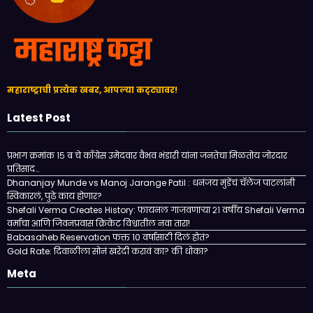
महाराष्ट्राची प्रत्येक खबर, आपल्या कट्ट्यावर!
Latest Post
प्रभाग क्रमांक १५ ब चे काँग्रेस उमेदवार वैभव भंडारी यांना जनतेचा मिळतोय जोरदार
प्रतिसाद…
Dhananjay Munde vs Manoj Jarange Patil : धनंजय मुंडेंचं चॅलेंज पाटलांनी
स्विकारलं, पुढे काय होणार?
Shefali Verma Creates History: फायनल गाजवणाऱ्या २१ वर्षीय Shefali Verma
वर्माचा आणि जिवनप्रवास क्रिकेट विश्वातील नवा तारा!
Babasaheb Reservation फक्त 10 वर्षासाठी दिलं होतं?
Gold Rate: दिवाळीला सोनं खरेदी करावं का? की धोका?
Meta
Log in