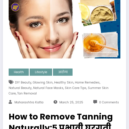
Health
Lifestyle
आरोग्य
,
,
,
,
DIY Beauty
Glowing Skin
Healthy Skin
Home Remedies
,
,
,
Natural Beauty
Natural Face Masks
Skin Care Tips
Summer Skin
,
Care
Tan Removal
Maharashtra Katta
March 25, 2025
0 Comments
How to Remove Tanning
Naturally:५ प्रभावी घरगुती