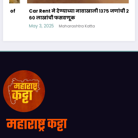
Car Rent ने देण्याच्या नावाखाली १३७५ जणांची २० कोटी
६० लाखांची फसवणूक
May 3, 2025
Maharashtra Katta