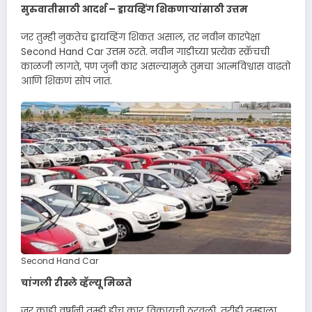
सुरुवातीसाठी आदर्श – ड्रायव्हिंग शिकणाऱ्यांसाठी उत्तम
जर तुम्ही नुकतेच ड्रायव्हिंग शिकत असाल, तर नवीन कारपेक्षा
Second Hand Car उत्तम ठरते. नवीन गाडीच्या प्रत्येक स्क्रॅचची
काळजी लागते, पण जुनी कार असल्यामुळे तुमचा आत्मविश्वास वाढतो
आणि शिकणं सोपं जातं.
Second Hand Car
चांगली रीस्ले व्हॅल्यू मिळते
जर काही वर्षांनी तुम्ही हीच कार विकायची ठरवली, तरीही तुम्हाला