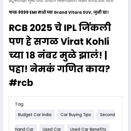
प्रदूषणापेक्षा जुनी कार वापरणं निसर्गासाठी जास्त फायदेशीर ठरतं.
फक्त ₹9999 EMI मध्ये घ्या Grand Vitara SUV, जुनी द्या!
RCB 2025 चे IPL जिंकली
पण हे सगळ Virat Kohli
च्या 18 नंबर मुळे झालं! |
पहा! नेमकं गणित काय?
#rcb
Tag
Budget Car India
Car Buying Tips
Second
Hand Car
Used Car
Used Car Benefits