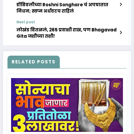
डोंबिवलीच्या Roshni Songhare चं अपघातात
निधन; स्वप्न अर्धवटच राहिलं
Next post
लोखंड वितळलं, 265 प्रवाशी राख, पण Bhagavad
Gita जशीच्या तशी!
RELATED POSTS