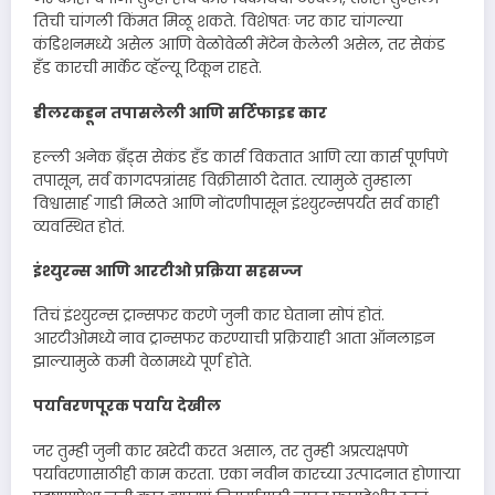
तिची चांगली किंमत मिळू शकते. विशेषतः जर कार चांगल्या
कंडिशनमध्ये असेल आणि वेळोवेळी मेंटेन केलेली असेल, तर सेकंड
हँड कारची मार्केट व्हॅल्यू टिकून राहते.
डीलरकडून तपासलेली आणि सर्टिफाइड कार
हल्ली अनेक ब्रँड्स सेकंड हँड कार्स विकतात आणि त्या कार्स पूर्णपणे
तपासून, सर्व कागदपत्रांसह विक्रीसाठी देतात. त्यामुळे तुम्हाला
विश्वासार्ह गाडी मिळते आणि नोंदणीपासून इंश्युरन्सपर्यंत सर्व काही
व्यवस्थित होतं.
इंश्युरन्स आणि आरटीओ प्रक्रिया सहसज्ज
तिचं इंश्युरन्स ट्रान्सफर करणे जुनी कार घेताना सोपं होतं.
आरटीओमध्ये नाव ट्रान्सफर करण्याची प्रक्रियाही आता ऑनलाइन
झाल्यामुळे कमी वेळामध्ये पूर्ण होते.
पर्यावरणपूरक पर्याय देखील
जर तुम्ही जुनी कार खरेदी करत असाल, तर तुम्ही अप्रत्यक्षपणे
पर्यावरणासाठीही काम करता. एका नवीन कारच्या उत्पादनात होणाऱ्या