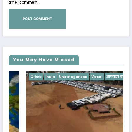
time I comment.
You May Have Missed
Crime
India
Uncategorized
Vasai
आजच्या बातम्या