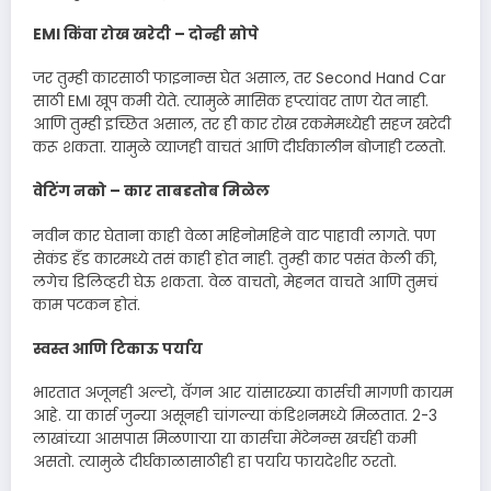
EMI किंवा रोख खरेदी – दोन्ही सोपे
जर तुम्ही कारसाठी फाइनान्स घेत असाल, तर Second Hand Car
साठी EMI खूप कमी येते. त्यामुळे मासिक हप्त्यांवर ताण येत नाही.
आणि तुम्ही इच्छित असाल, तर ही कार रोख रकमेमध्येही सहज खरेदी
करू शकता. यामुळे व्याजही वाचतं आणि दीर्घकालीन बोजाही टळतो.
वेटिंग नको – कार ताबडतोब मिळेल
नवीन कार घेताना काही वेळा महिनोमहिने वाट पाहावी लागते. पण
सेकंड हँड कारमध्ये तसं काही होत नाही. तुम्ही कार पसंत केली की,
लगेच डिलिव्हरी घेऊ शकता. वेळ वाचतो, मेहनत वाचते आणि तुमचं
काम पटकन होतं.
स्वस्त आणि टिकाऊ पर्याय
भारतात अजूनही अल्टो, वॅगन आर यांसारख्या कार्सची मागणी कायम
आहे. या कार्स जुन्या असूनही चांगल्या कंडिशनमध्ये मिळतात. 2-3
लाखांच्या आसपास मिळणाऱ्या या कार्सचा मेंटेनन्स खर्चही कमी
असतो. त्यामुळे दीर्घकाळासाठीही हा पर्याय फायदेशीर ठरतो.