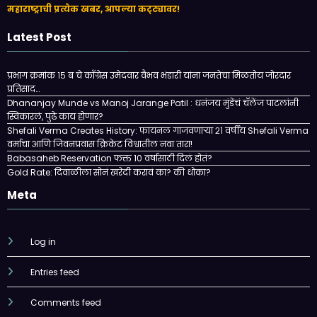
महाराष्ट्राची प्रत्येक खबर, आपल्या कट्ट्यावर!
Latest Post
प्रभाग क्रमांक १५ ब चे काँग्रेस उमेदवार वैभव भंडारी यांना जनतेचा मिळतोय जोरदार
प्रतिसाद…
Dhananjay Munde vs Manoj Jarange Patil : धनंजय मुंडेंचं चॅलेंज पाटलांनी
स्विकारलं, पुढे काय होणार?
Shefali Verma Creates History: फायनल गाजवणाऱ्या २१ वर्षीय Shefali Verma
वर्माचा आणि जिवनप्रवास क्रिकेट विश्वातील नवा तारा!
Babasaheb Reservation फक्त 10 वर्षासाठी दिलं होतं?
Gold Rate: दिवाळीला सोनं खरेदी करावं का? की धोका?
Meta
Log in
Entries feed
Comments feed