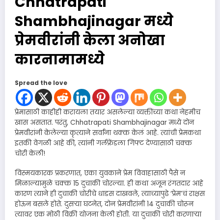
Chhatrapati
Shambhajinagar मध्ये
प्रेमवीरांनी केला अनोखा
कारनामामध्ये
Spread the love
प्रेमासाठी काहीही करायला तयार असलेल्या व्यक्तींच्या कथा नेहमीच
खास असतात. परंतु, Chhatrapati Shambhajinagar मध्ये दोन
प्रेमवीरांनी केलेल्या कृत्याने सर्वांना थक्क केलं आहे. त्यांची प्रेमकथा
इतकी वेगळी आहे की, त्यांनी गर्लफ्रेंडला गिफ्ट देण्यासाठी चक्क
चोरी केली!
विस्मयकारक प्रकरणात, एका युवकाने प्रेम विवाहासाठी पैसे न
मिळाल्यामुळे चक्क 15 दुचाकी चोरल्या. ही कथा अजून रंगतदार आहे
कारण त्याने ही दुचाकी चोरीचे धाडस दाखवले, त्याच्यापुढे ‘प्रेम’चं राक्षस
होऊन बसले होते. दुसऱ्या घटनेत, दोन प्रेमवीरांनी 14 दुचाकी चोरून
त्यावर एक मोठी विक्री योजना केली होती. या दुचाकी चोरी करणाऱ्या