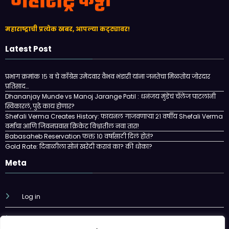
महाराष्ट्राची प्रत्येक खबर, आपल्या कट्ट्यावर!
Latest Post
प्रभाग क्रमांक १५ ब चे काँग्रेस उमेदवार वैभव भंडारी यांना जनतेचा मिळतोय जोरदार
प्रतिसाद…
Dhananjay Munde vs Manoj Jarange Patil : धनंजय मुंडेंचं चॅलेंज पाटलांनी
स्विकारलं, पुढे काय होणार?
Shefali Verma Creates History: फायनल गाजवणाऱ्या २१ वर्षीय Shefali Verma
वर्माचा आणि जिवनप्रवास क्रिकेट विश्वातील नवा तारा!
Babasaheb Reservation फक्त 10 वर्षासाठी दिलं होतं?
Gold Rate: दिवाळीला सोनं खरेदी करावं का? की धोका?
Meta
Log in
Entries feed