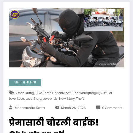
आजच्या बातम्या
,
,
,
Astonishing
Bike Theft
Chhatrapati Shambhajinagar
Gift For
,
,
,
,
,
Love
Love
Love Story
Lovebirds
New Story
Theft
Maharashtra Katta
March 26, 2025
0 Comments
प्रेमासाठी चोरली बाईक!