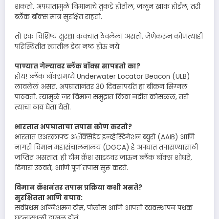
शकतो. अपघातामुळे विमानाचे तुकडे होतील, जळून खाक होईल, तरी
ब्लॅक बॉक्स मात्र सुरक्षित राहतो.
तो एक विशिष्ट सुरक्षा कवचात ठेवलेला असतो, जेणेकरून कोणत्याही
परिस्थितीत त्यातील डेटा नष्ट होऊ नये.
पाण्यात गेल्यावर ब्लॅक बॉक्स सापडतो का?
होय! ब्लॅक बॉक्समध्ये Underwater Locator Beacon (ULB)
लावलेलं असतं. अपघातानंतर 30 दिवसांपर्यंत हा बीकन सिग्नल
पाठवतो. त्यामुळे जर विमान समुद्रात किंवा नदीत कोसळलं, तरी
त्याचा ठाव घेता येतो.
भारतात अपघाताचा तपास कोण करतो?
भारतात एअरक्राफ्ट अॅक्सिडेंट इन्व्हेस्टिगेशन ब्युरो (AAIB) आणि
नागरी विमान महासंचालनालय (DGCA) हे अपघात तपासण्यासाठी
जप्तित असतात. ही टीम क्रॅश साइटवर जाऊन ब्लॅक बॉक्स शोधते,
ढिगारा उठवते, आणि पूर्ण तपास सुरू करते.
विमान क्रॅशनंतर तपास प्रक्रिया कशी असते?
सुरक्षितता आणि बचाव:
सर्वप्रथम अग्निशमन टीम, पोलीस आणि आपत्ती व्यवस्थापन पथक
घटनास्थळी दाखल होतं.