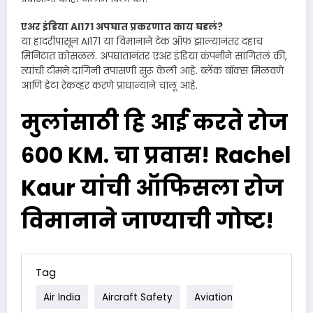
एअर इंडिया AI171 अपघात प्रकरणात काय घडलं?
या हादरीपासून AI171 या विमानाने टेक ऑफ झाल्यानंतर दहाच
मिनिटात कोसळलं. अपघातानंतर एअर इंडिया कंपनीने सांगितलं की,
त्यांची टीमने दागिनी तपासणी सुरू केली आहे. ब्लॅक बॉक्स मिळवणे
आणि डेटा रेकव्हर करणे प्राधान्याने चालू आहे.
मुलांसाठी हि आई करते रोज
६०० KM. चा प्रवास! Rachel
Kaur यांची ऑफिसला रोज
विमानाने जाण्याची गोष्ट!
Tag
Air India
Aircraft Safety
Aviation