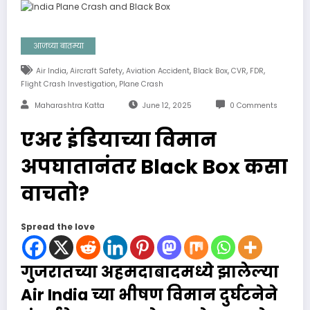
आजच्या बातम्या
,
,
,
,
,
,
Air India
Aircraft Safety
Aviation Accident
Black Box
CVR
FDR
,
Flight Crash Investigation
Plane Crash
Maharashtra Katta
June 12, 2025
0 Comments
एअर इंडियाच्या विमान
अपघातानंतर Black Box कसा
वाचतो?
Spread the love
गुजरातच्या अहमदाबादमध्ये झालेल्या
Air India च्या भीषण विमान दुर्घटनेने