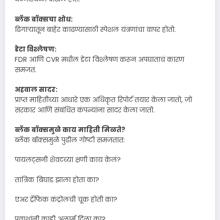
ब्लॅक बॉक्सचा शोध:
ढिगाऱ्यातून बाहेर काढण्यासाठी स्पेशल यंत्रणांचा वापर होतो.
डेटा विश्लेषण:
FDR आणि CVR मधील डेटा विश्लेषण करून अपघाताचं कारण
समजतं.
अहवाल सादर:
प्राप्त माहितीच्या आधारे एक अधिकृत रिपोर्ट तयार केला जातो, जो
सरकार आणि संबंधित कंपन्यांना सादर केला जातो.
ब्लॅक बॉक्समुळे काय माहिती मिळते?
ब्लॅक बॉक्समुळे पुढील गोष्टी समजतात:
पायलट्सनी शेवटच्या क्षणी काय केलं?
तांत्रिक बिघाड झाला होता का?
एअर ट्रॅफिक कंट्रोलची चूक होती का?
प्रवाशांनी काही अलार्म दिला का?