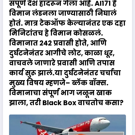
संपूर्ण देश हादरून गेला आहे. AI171 हे
विमान लंडनला जाण्यासाठी निघालं
होतं. मात्र टेकऑफ केल्यानंतर एक दहा
मिनिटांतच हे विमान कोसळलं.
विमानात 242 प्रवासी होते, आणि
दुर्घटनेनंतर आगीचे लोट, काळा धूर,
वाचवले जाणारे प्रवासी आणि तपास
कार्य सुरू झालं.या दुर्घटनेनंतर चर्चाचा
मुख्य विषय म्हणजे– ब्लॅक बॉक्स.
विमानाचा संपूर्ण भाग जळून खाक
झाला, तरी
Black Box
वाचतोच कसा?