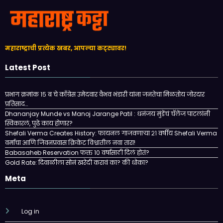
महाराष्ट्राची प्रत्येक खबर, आपल्या कट्ट्यावर!
Latest Post
प्रभाग क्रमांक १५ ब चे काँग्रेस उमेदवार वैभव भंडारी यांना जनतेचा मिळतोय जोरदार
प्रतिसाद…
Dhananjay Munde vs Manoj Jarange Patil : धनंजय मुंडेंचं चॅलेंज पाटलांनी
स्विकारलं, पुढे काय होणार?
Shefali Verma Creates History: फायनल गाजवणाऱ्या २१ वर्षीय Shefali Verma
वर्माचा आणि जिवनप्रवास क्रिकेट विश्वातील नवा तारा!
Babasaheb Reservation फक्त 10 वर्षासाठी दिलं होतं?
Gold Rate: दिवाळीला सोनं खरेदी करावं का? की धोका?
Meta
Log in