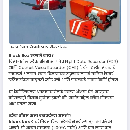
India Plane Crash and Black Box
Black Box
म्हणजे काय?
विमानातील ब्लॅक बॉक्स म्हणजेच Flight Data Recorder (FDR)
आणि Cockpit Voice Recorder (CVR) हे दोन अत्यंत महत्त्वाचे
उपकरणं असतात. त्यात विमानाच्या उड्डाणाचं सगळं तांत्रिक रेकॉर्ड
इंजिन स्टेटस वायूगती स्पीड उंची आणि पायलटचे संवाद रेकॉर्ड होतात.
या रेकॉर्डिंगवरून अपघाताचं नेमकं कारण शोधता येतं. म्हणूनच
कोणत्याही विमान दुर्घटना झाली की, सर्वात पहिलं ब्लॅक बॉक्सचा
शोध घेतला जातो.
ब्लॅक बॉक्स कसा बनवलेला असतो?
black box
टायटेनियम किंवा स्टेनलेस स्टीलपासून बनवलेला
असतो. तो अत्यंत तापमान (1100°C पर्यंत) आणि दाब सहन करू