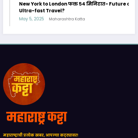
York to London फक्त ५४ मिनिटात- Future of
Car Rent 
ra-fast Travel?
६० लाखा
5, 2025
May 3, 20
Maharashtra Katta
महाराष्ट्राची प्रत्येक खबर, आपल्या कट्ट्यावर!