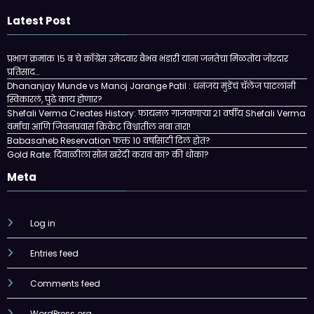
Latest Post
प्रभाग क्रमांक १५ ब चे काँग्रेस उमेदवार वैभव भंडारी यांना जनतेचा मिळतोय जोरदार
प्रतिसाद…
Dhananjay Munde vs Manoj Jarange Patil : धनंजय मुंडेंचं चॅलेंज पाटलांनी
स्विकारलं, पुढे काय होणार?
Shefali Verma Creates History: फायनल गाजवणाऱ्या २१ वर्षीय Shefali Verma
वर्माचा आणि जिवनप्रवास क्रिकेट विश्वातील नवा तारा!
Babasaheb Reservation फक्त 10 वर्षासाठी दिलं होतं?
Gold Rate: दिवाळीला सोनं खरेदी करावं का? की धोका?
Meta
Log in
Entries feed
Comments feed
WordPress.org