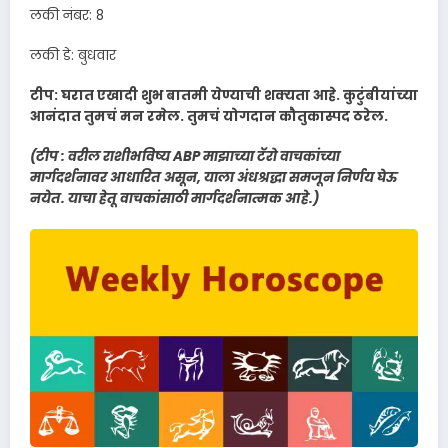
लकी नंबर: 8
लकी डे: बुधवार
टीप: घरात एखादी शुभ बातमी येण्याची शक्यता आहे. कुटुंबीयांच्या
आनंदात तुमचं मन रमेल. तुमचं योगदान कौतुकास्पद ठरेल.
(टीप : वरील राशीभविष्य ABP माझाच्या टॅरो वाचकांच्या
मार्गदर्शनावर आधारित असून, याला अंधश्रद्धा समजून निर्णय घेऊ
नयेत. याचा हेतू वाचकांसाठी मार्गदर्शनात्मक आहे.)