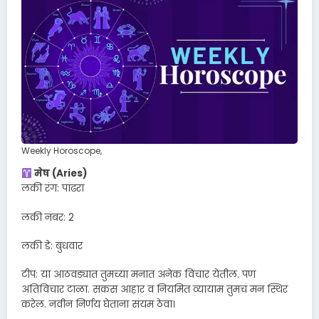
Weekly Horoscope,
मेष (Aries)
लकी रंग: पांढरा
लकी नंबर: 2
लकी डे: बुधवार
टीप: या आठवड्यात तुमच्या मनात अनेक विचार येतील. पण
अतिविचार टाळा. सकस आहार व नियमित व्यायाम तुमचं मन स्थिर
करेल. नवीन निर्णय घेताना संयम ठेवा।