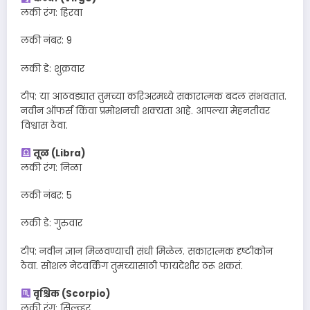
लकी रंग: हिरवा
लकी नंबर: 9
लकी डे: शुक्रवार
टीप: या आठवड्यात तुमच्या करिअरमध्ये सकारात्मक बदल संभवतात.
नवीन ऑफर्स किंवा प्रमोशनची शक्यता आहे. आपल्या मेहनतीवर
विश्वास ठेवा.
तूळ (Libra)
लकी रंग: निळा
लकी नंबर: 5
लकी डे: गुरुवार
टीप: नवीन ज्ञान मिळवण्याची संधी मिळेल. सकारात्मक दृष्टीकोन
ठेवा. सोशल नेटवर्किंग तुमच्यासाठी फायदेशीर ठरू शकतं.
वृश्चिक (Scorpio)
लकी रंग: सिल्व्हर