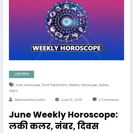
राशीभविष्य
,
,
,
June Horoscope
Tarot Predictions
Weekly Horoscope
Zodiac
Signs
Maharashtra Katta
June 13, 2025
0 Comments
June Weekly Horoscope:
लकी कलर, नंबर, दिवस