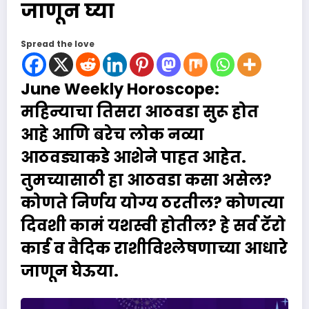
जाणून घ्या
Spread the love
June Weekly
Horoscope
:
महिन्याचा तिसरा आठवडा सुरू होत
आहे आणि बरेच लोक नव्या
आठवड्याकडे आशेने पाहत आहेत.
तुमच्यासाठी हा आठवडा कसा असेल?
कोणते निर्णय योग्य ठरतील? कोणत्या
दिवशी कामं यशस्वी होतील? हे सर्व टॅरो
कार्ड व वैदिक राशीविश्लेषणाच्या आधारे
जाणून घेऊया.