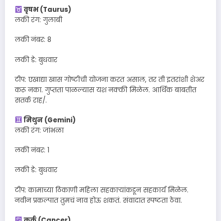
वृषभ (Taurus)
लकी रंग: गुलाबी
लकी नंबर: 8
लकी डे: बुधवार
टीप: एखाद्या खास गोष्टीची योजना करत असाल, तर ती इतरांशी शेअर
करू नका. गुप्तता पाळल्यास यश नक्की मिळेल. आर्थिक बाबतीत
सतर्क राह/.
मिथुन (Gemini)
लकी रंग: जांभळा
लकी नंबर: 1
लकी डे: बुधवार
टीप: कामाच्या ठिकाणी महिला सहकाऱ्यांकडून सहकार्य मिळेल.
नवीन प्रकल्पात तुमचं नाव होऊ शकतं. संवादात स्पष्टता ठेवा.
कर्क (Cancer)