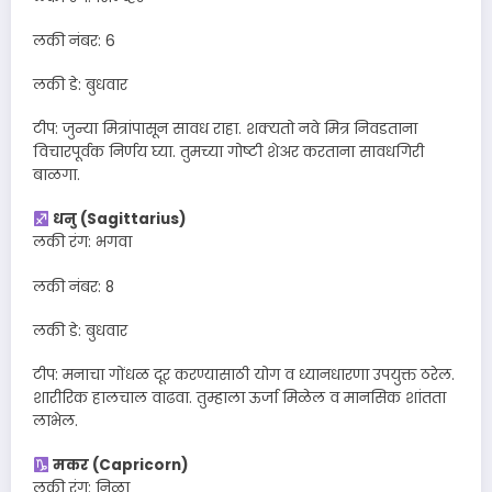
लकी नंबर: 6
लकी डे: बुधवार
टीप: जुन्या मित्रांपासून सावध राहा. शक्यतो नवे मित्र निवडताना
विचारपूर्वक निर्णय घ्या. तुमच्या गोष्टी शेअर करताना सावधगिरी
बाळगा.
धनु (Sagittarius)
लकी रंग: भगवा
लकी नंबर: 8
लकी डे: बुधवार
टीप: मनाचा गोंधळ दूर करण्यासाठी योग व ध्यानधारणा उपयुक्त ठरेल.
शारीरिक हालचाल वाढवा. तुम्हाला ऊर्जा मिळेल व मानसिक शांतता
लाभेल.
मकर (Capricorn)
लकी रंग: निळा