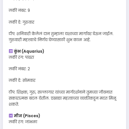
लकी नंबर: 9
लकी डे: गुरुवार
टीप: शनिवारी केलेलं दान तुम्हाला यशाच्या मार्गावर घेऊन जाईल.
गुरुवारी महत्त्वाचे निर्णय घेण्यासाठी शुभ काळ आहे.
कुंभ (Aquarius)
लकी रंग: पांढरा
लकी नंबर: 2
लकी डे: सोमवार
टीप: शिक्षक, गुरु, सल्लागार यांच्या मार्गदर्शनाने तुमच्या जीवनात
सकारात्मक बदल येतील. एखाद्या महत्वाच्या व्यक्तीकडून मदत मिळू
शकते.
मीन (Pisces)
लकी रंग: जांभळा