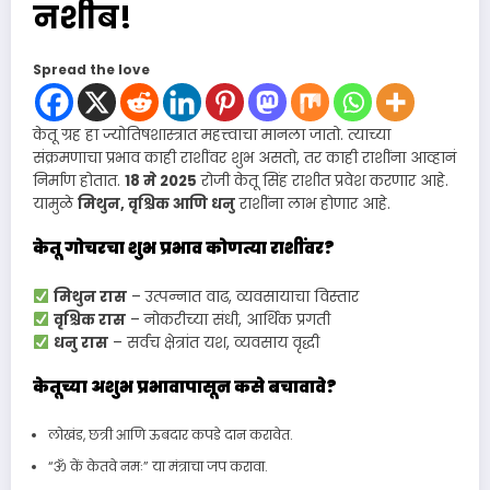
नशीब!
Spread the love
केतू ग्रह हा ज्योतिषशास्त्रात महत्त्वाचा मानला जातो. त्याच्या
संक्रमणाचा प्रभाव काही राशींवर शुभ असतो, तर काही राशींना आव्हानं
निर्माण होतात.
18 मे 2025
रोजी केतू सिंह राशीत प्रवेश करणार आहे.
यामुळे
मिथुन, वृश्चिक आणि धनु
राशींना लाभ होणार आहे.
केतू गोचरचा शुभ प्रभाव कोणत्या राशींवर?
मिथुन रास
– उत्पन्नात वाढ, व्यवसायाचा विस्तार
वृश्चिक रास
– नोकरीच्या संधी, आर्थिक प्रगती
धनु रास
– सर्वच क्षेत्रांत यश, व्यवसाय वृद्धी
केतूच्या अशुभ प्रभावापासून कसे बचावावे?
लोखंड, छत्री आणि ऊबदार कपडे दान करावेत.
“ॐ कें केतवे नमः” या मंत्राचा जप करावा.