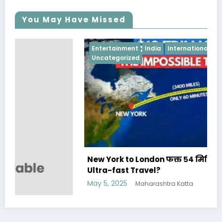
You May Have Missed
Entertainment
India
International News
Uncategorized
New York to London फक्त ५४ मिनिटात- Future of
Ultra-fast Travel?
May 5, 2025
Maharashtra Katta