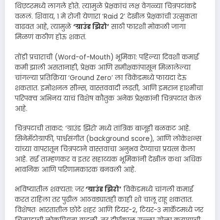
थिएटरमध्ये लागले होते. त्यामुळे प्रेक्षकांचं लक्ष वेगळ्या चित्रपटांकडे
वळलं. शिवाय, १ मे रोजी येणारा ‘Raid 2’ देखील प्रेक्षकांची उत्सुकता
वाढवत आहे, त्यामुळे
‘ग्राउंड झिरो’
साठी फारशी मोकळी जागा
मिळणं कठीण होऊ शकतं.
तोंडी प्रचाराची (Word-of-Mouth) भूमिका: पहिल्या दिवशी कमाई
कमी झाली असतानाही, प्रेक्षक आणि समीक्षकांपासून मिळालेल्या
चांगल्या प्रतिक्रिया ‘Ground Zero’ ला विकेंडमध्ये फायदा देऊ
शकतात. इमोशनल सीन्स, वास्तववादी लढती, आणि इमरान हाश्मीचा
परिपक्व अभिनय याचं विशेष कौतुक अनेक प्रेक्षकांनी चित्रपटात केलं
आहे.
चित्रपटाची ताकद: ‘ग्राउंड झिरो’ मध्ये तांत्रिक बाजूही बळकट आहे.
सिनेमॅटोग्राफी, पार्श्वसंगीत (background score), आणि लोकेशन्स
यांच्या वापरातून चित्रपटाने वास्तवाचा अनुभव देण्याचा प्रयत्न केला
आहे. सई ताम्हणकर व इतर सहाय्यक भूमिकांनी देखील कथा अधिक
भावनिक आणि परिणामकारक बनवली आहे.
भविष्यातील शक्यता: जर
‘ग्राउंड झिरो’
विकेंडमध्ये चांगली कमाई
करत राहिला तर पुढील आठवड्यातही काही शो चालू राहू शकतात.
विशेषतः भारतातील छोटे शहरं आणि टियर-२, टियर-३ मार्केटमध्ये जर