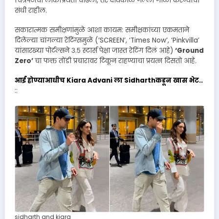
चित्रपटाची लोकप्रियता वाढली, तर दीर्घकाळ गल्ला गोळा करण्याची
संधी राहील.
सकारात्मक समीक्षणांमुळे आशा कायम: समीक्षकांच्या एकमताने
दिलेल्या चांगल्या रेटिंग्समुळे (‘SCREEN’, ‘Times Now’, ‘Pinkvilla’
यांसारख्या पोर्टल्सने ३.५ स्टार्स पेक्षा जास्त रेटिंग दिलं आहे)
‘Ground
Zero’
चा फक्त तोंडी प्रचारावर टिकून राहण्याचा प्रयत्न दिसतो आहे.
आई होण्याआधीच Kiara Advani ला Sidharthकडून खास भेट..
::
sidharth and kiara