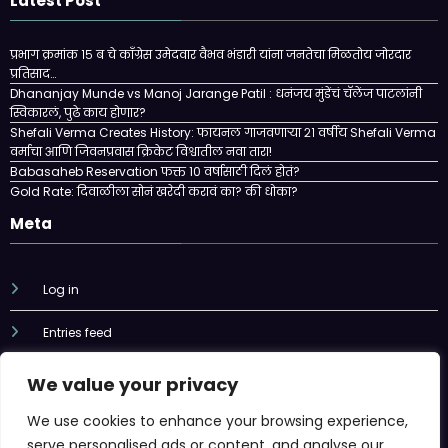
Latest Post
प्रभाग क्रमांक १५ ब चे काँग्रेस उमेदवार वैभव भंडारी यांना जनतेचा मिळतोय जोरदार
प्रतिसाद…
Dhananjay Munde vs Manoj Jarange Patil : धनंजय मुंडेंचं चॅलेंज पाटलांनी
स्विकारलं, पुढे काय होणार?
Shefali Verma Creates History: फायनल गाजवणाऱ्या २१ वर्षीय Shefali Verma
वर्माचा आणि जिवनप्रवास क्रिकेट विश्वातील नवा तारा!
Babasaheb Reservation फक्त 10 वर्षासाठी दिलं होतं?
Gold Rate: दिवाळीला सोनं खरेदी करावं का? की धोका?
Meta
Log in
Entries feed
Comments feed
We value your privacy
WordPress.org
We use cookies to enhance your browsing experience,
serve personalised ads or content, and analyse our