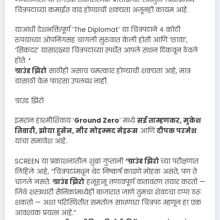
चित्रपटाच्या कमाईत वाढ होण्याची शक्यता अजूनही कायम आहे.
याआधी देशभक्तिपूर्ण ‘The Diplomat’ या चित्रपटाने ४ कोटी
रुपयांच्या ओपनिंगसह चांगली सुरुवात केली होती आणि ‘छावा’,
‘सिकंदर’ यांसारख्या चित्रपटांच्या स्पर्धेत आपले स्थान टिकवून ठेवले
होते.
‘
ग्राउंड झिरो
साठीही असाच चमत्कार होण्याची शक्यता आहे, मात्र
यासाठी वेळ फारसा उपलब्ध नाही.
ग्राउंड झिरो
इमरान हाश्मीशिवाय ‘
Ground Zero
‘ मध्ये
सई ताम्हणकर, मुकेश
तिवारी, झोया हुसेन, मीर मोहम्मद मेहरूस
आणि
दीपक परमेश
यांचा समावेश आहे.
SCREEN या प्रकाशनातील शुब्रा गुप्तांनी
‘ग्राउंड झिरो
च्या परीक्षणात
लिहिले आहे, “चित्रपटांमधून थेट निष्कर्ष काढणे मोहक असते, पण ते
चांगले नसते.
ग्राउंड झिरो
हळूहळू तणावपूर्ण वातावरण तयार करतो —
जिथे शस्त्रधारी सैनिकांमध्येही बाजारात जाणे तुमचा शेवटचा टप्पा ठरू
शकतो — अशा परिस्थितीत समतोल साधणारा चित्रपट म्हणून हा एक
आवश्यक प्रयत्न आहे.”