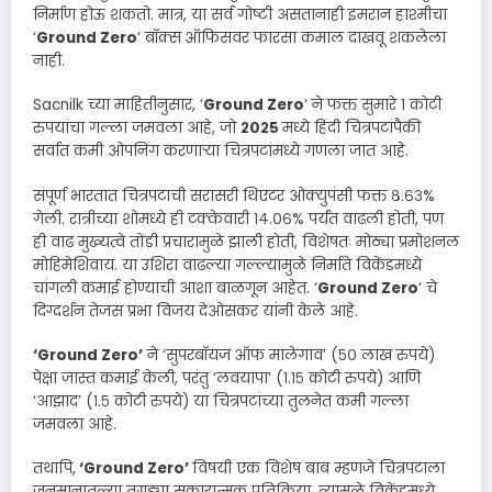
निर्माण होऊ शकतो. मात्र, या सर्व गोष्टी असतानाही इमरान हाश्मीचा
‘
Ground Zero
‘ बॉक्स ऑफिसवर फारसा कमाल दाखवू शकलेला
नाही.
Sacnilk च्या माहितीनुसार, ‘
Ground Zero
‘ ने फक्त सुमारे १ कोटी
रुपयांचा गल्ला जमवला आहे, जो
२०२५
मध्ये हिंदी चित्रपटांपैकी
सर्वात कमी ओपनिंग करणाऱ्या चित्रपटांमध्ये गणला जात आहे.
संपूर्ण भारतात चित्रपटाची सरासरी थिएटर ओक्युपंसी फक्त ८.६३%
गेली. रात्रीच्या शोमध्ये ही टक्केवारी १४.०६% पर्यंत वाढली होती, पण
ही वाढ मुख्यत्वे तोंडी प्रचारामुळे झाली होती, विशेषतः मोठ्या प्रमोशनल
मोहिमेशिवाय. या उशिरा वाढल्या गल्ल्यामुळे निर्माते विकेंडमध्ये
चांगली कमाई होण्याची आशा बाळगून आहेत. ‘
Ground Zero
‘ चे
दिग्दर्शन तेजस प्रभा विजय देओसकर यांनी केले आहे.
‘Ground Zero’
ने ‘सुपरबॉयज ऑफ मालेगाव’ (५० लाख रुपये)
पेक्षा जास्त कमाई केली, परंतु ‘लवयापा’ (१.१५ कोटी रुपये) आणि
‘आझाद’ (१.५ कोटी रुपये) या चित्रपटांच्या तुलनेत कमी गल्ला
जमवला आहे.
तथापि,
‘Ground Zero’
विषयी एक विशेष बाब म्हणजे चित्रपटाला
जनमानातल्या तगड्या सकारात्मक प्रतिक्रिया. त्यामुळे विकेंडमध्ये