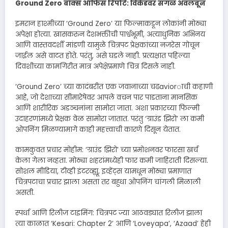
Ground Zero बॉक्स ऑफिस रिपोर्ट: विकेंडवर सगळं अवलंबून
इमरान हाश्मीच्या ‘Ground Zero’ या फिल्माकडून लोकांनी मोठ्या
अपेक्षा होत्या. खासकरुन देशभक्तीची पार्श्वभूमी, अत्याधुनिक अभिनय
आणि वास्तवदर्शी मांडणी यामुळे चित्रपट प्रेक्षकांच्या नजरेस गोचून
जाईल असे वाटत होते. परंतु, असे घडले नाही. प्रत्यक्षात पहिल्या
दिवशीच्या कामगिरीत मात्र अपेक्षेप्रमाणे चित्र दिसले नाही.
‘Ground Zero’ च्या कादंबरीत एक जवानाच्या चढaviorाची कहाणी
आहे, जो देशाच्या सीमारेषेवर आपले वचन पार पाडताना मानसिक
आणि शारीरिक अडञ्चनांना सामोरा जाता. अशा प्रकारच्या फिल्मी
उदाहरणांमध्ये प्रेक्षक वेळ सामोरा जातात. परंतु ‘ग्राउंड झिरो’ ला कमी
ओपनिंग मिळण्यामागे काही महत्त्वाची कारणे दिसून येतात.
कामकुवत प्रचार मोहीम: ‘ग्राउंड झिरो’ च्या प्रमोशनवर फारसा खर्च
केला गेला नव्हता. मोठ्या शहरांमध्येही फार कमी जाहिराती दिसल्या.
सोशल मीडिया, टीव्ही इंटरव्ह्यू, इव्हेंट्स यामधून मोठ्या प्रमाणात
चित्रपटाचा प्रचार झाला असता तर बहुधा ओपनिंग चांगली मिळाली
असती.
स्पर्धा आणि रिलीज टाइमिंग: चित्रपट ज्या आठवड्यात रिलीज झाला
त्या काळात ‘Kesari: Chapter 2’ आणि ‘Loveyapa’, ‘Azaad’ हेही