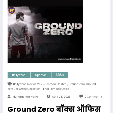
Bollywood
Updates
सिनेमा
,
,
,
Bollywood Movies 2025
Emraan Hashmi
Ground Zero
Ground
,
Zero Box Office Collection
Hindi Film Box Office
Maharashtra Katta
April 26, 2025
0 Comments
Ground Zero बॉक्स ऑफिस