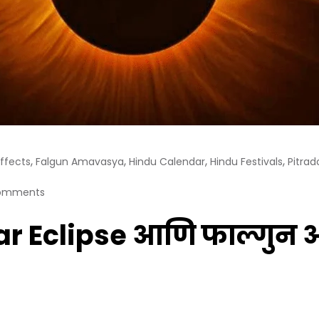
,
,
,
,
Effects
Falgun Amavasya
Hindu Calendar
Hindu Festivals
Pitrad
omments
r Eclipse आणि फाल्गुन अम