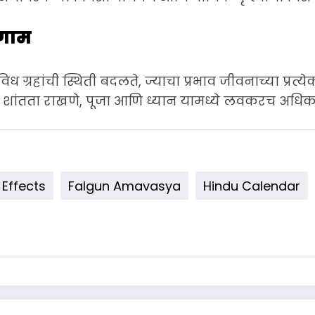
िणाम
 ग्रहांची स्थिती बदलते, ज्याचा प्रभाव जीवनाच्या प्रत्ये
यान शांतता राखणे, पूजा आणि ध्यान यामध्ये लवकरच अधि
 Effects
Falgun Amavasya
Hindu Calendar