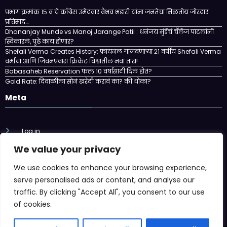
प्रभाग क्रमांक १५ ब चे काँग्रेस उमेदवार वैभव भंडारी यांना जनतेचा मिळतोय जोरदार
प्रतिसाद…
Dhananjay Munde vs Manoj Jarange Patil : धनंजय मुंडेंचं चॅलेंज पाटलांनी
स्विकारलं, पुढे काय होणार?
Shefali Verma Creates History: फायनल गाजवणाऱ्या २१ वर्षीय Shefali Verma
वर्माचा आणि जिवनप्रवास क्रिकेट विश्वातील नवा तारा!
Babasaheb Reservation फक्त 10 वर्षासाठी दिलं होतं?
Gold Rate: दिवाळीला सोनं खरेदी करावं का? की धोका?
Meta
Log in
We value your privacy
Entries feed
We use cookies to enhance your browsing experience,
Comments feed
serve personalised ads or content, and analyse our
traffic. By clicking "Accept All", you consent to our use
WordPress.org
of cookies.