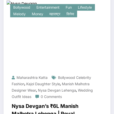
Bollywood
Entertainment
Fun
Lifestyle
Melody
Money
महाराष्ट्र
सिनेमा
Maharashtra Katta
Bollywood Celebrity
,
,
Fashion
Kajol Daughter Style
Manish Malhotra
,
,
Designer Wear
Nysa Devgan Lehenga
Wedding
Outfit Ideas
0 Comments
Nysa Devgan’s ₹6L Manish
Malhotra Lehenga | Royal