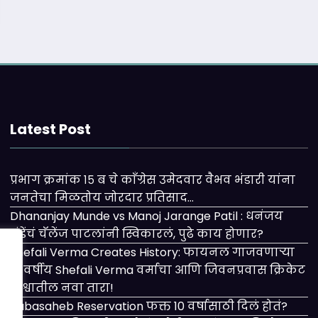
Latest Post
प्रभाग क्रमांक १५ ब चे काँग्रेस उमेदवार वैभव भंडारी यांना
जनतेचा मिळतोय जोरदार प्रतिसाद…
Dhananjay Munde vs Manoj Jarange Patil : धनंजय
मुंडेंचं चॅलेंज पाटलांनी स्विकारलं, पुढे काय होणार?
Shefali Verma Creates History: फायनल गाजवणाऱ्या
२१ वर्षीय Shefali Verma वर्माचा आणि जिवनप्रवास क्रिकेट
विश्वातील नवा तारा!
Babasaheb Reservation फक्त 10 वर्षासाठी दिलं होतं?