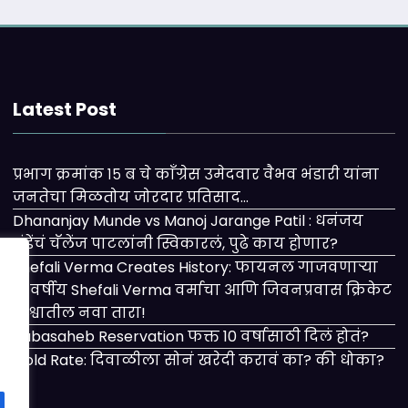
Latest Post
प्रभाग क्रमांक १५ ब चे काँग्रेस उमेदवार वैभव भंडारी यांना
जनतेचा मिळतोय जोरदार प्रतिसाद…
Dhananjay Munde vs Manoj Jarange Patil : धनंजय
मुंडेंचं चॅलेंज पाटलांनी स्विकारलं, पुढे काय होणार?
Shefali Verma Creates History: फायनल गाजवणाऱ्या
२१ वर्षीय Shefali Verma वर्माचा आणि जिवनप्रवास क्रिकेट
विश्वातील नवा तारा!
Babasaheb Reservation फक्त 10 वर्षासाठी दिलं होतं?
Gold Rate: दिवाळीला सोनं खरेदी करावं का? की धोका?