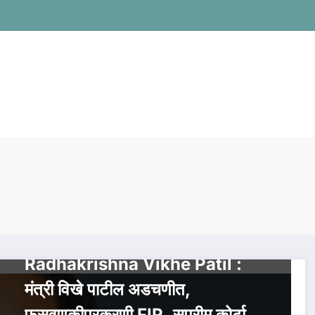
AHILYANAGAR
TRENDING
आजच्या बातम्या
महाराष्ट्र
Radhakrishna Vikhe Patil :
मंत्री विखे पाटील अडचणीत,
फसवणुकीप्रकरणी FIR, सुप्रीम कोर्टाचा