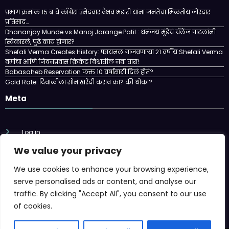
प्रभाग क्रमांक १५ ब चे काँग्रेस उमेदवार वैभव भंडारी यांना जनतेचा मिळतोय जोरदार
प्रतिसाद…
Dhananjay Munde vs Manoj Jarange Patil : धनंजय मुंडेंचं चॅलेंज पाटलांनी
स्विकारलं, पुढे काय होणार?
Shefali Verma Creates History: फायनल गाजवणाऱ्या २१ वर्षीय Shefali Verma
वर्माचा आणि जिवनप्रवास क्रिकेट विश्वातील नवा तारा!
Babasaheb Reservation फक्त 10 वर्षासाठी दिलं होतं?
Gold Rate: दिवाळीला सोनं खरेदी करावं का? की धोका?
Meta
Log in
We value your privacy
Entries feed
We use cookies to enhance your browsing experience,
Comments feed
serve personalised ads or content, and analyse our
traffic. By clicking "Accept All", you consent to our use
WordPress.org
of cookies.