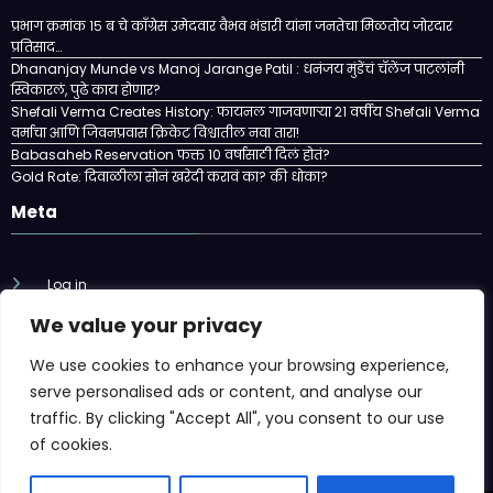
प्रभाग क्रमांक १५ ब चे काँग्रेस उमेदवार वैभव भंडारी यांना जनतेचा मिळतोय जोरदार
प्रतिसाद…
Dhananjay Munde vs Manoj Jarange Patil : धनंजय मुंडेंचं चॅलेंज पाटलांनी
स्विकारलं, पुढे काय होणार?
Shefali Verma Creates History: फायनल गाजवणाऱ्या २१ वर्षीय Shefali Verma
वर्माचा आणि जिवनप्रवास क्रिकेट विश्वातील नवा तारा!
Babasaheb Reservation फक्त 10 वर्षासाठी दिलं होतं?
Gold Rate: दिवाळीला सोनं खरेदी करावं का? की धोका?
Meta
Log in
We value your privacy
Entries feed
We use cookies to enhance your browsing experience,
Comments feed
serve personalised ads or content, and analyse our
traffic. By clicking "Accept All", you consent to our use
WordPress.org
of cookies.