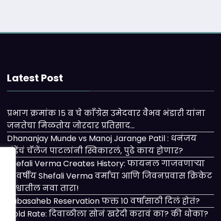
Latest Post
प्रभाग क्रमांक १५ ब चे काँग्रेस उमेदवार वैभव भंडारी यांना
जनतेचा मिळतोय जोरदार प्रतिसाद…
Dhananjay Munde vs Manoj Jarange Patil : धनंजय
मुंडेंचं चॅलेंज पाटलांनी स्विकारलं, पुढे काय होणार?
Shefali Verma Creates History: फायनल गाजवणाऱ्या
२१ वर्षीय Shefali Verma वर्माचा आणि जिवनप्रवास क्रिकेट
विश्वातील नवा तारा!
Babasaheb Reservation फक्त 10 वर्षासाठी दिलं होतं?
Gold Rate: दिवाळीला सोनं खरेदी करावं का? की धोका?