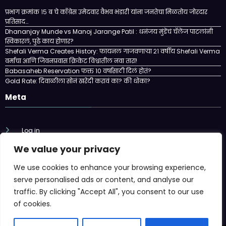
प्रभाग क्रमांक १५ ब चे काँग्रेस उमेदवार वैभव भंडारी यांना जनतेचा मिळतोय जोरदार
प्रतिसाद…
Dhananjay Munde vs Manoj Jarange Patil : धनंजय मुंडेंचं चॅलेंज पाटलांनी
स्विकारलं, पुढे काय होणार?
Shefali Verma Creates History: फायनल गाजवणाऱ्या २१ वर्षीय Shefali Verma
वर्माचा आणि जिवनप्रवास क्रिकेट विश्वातील नवा तारा!
Babasaheb Reservation फक्त 10 वर्षासाठी दिलं होतं?
Gold Rate: दिवाळीला सोनं खरेदी करावं का? की धोका?
Meta
Log in
We value your privacy
Entries feed
We use cookies to enhance your browsing experience,
Comments feed
serve personalised ads or content, and analyse our
traffic. By clicking "Accept All", you consent to our use
WordPress.org
of cookies.