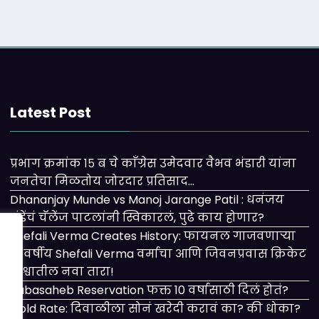
Latest Post
प्रभाग क्रमांक १५ ब चे काँग्रेस उमेदवार वैभव भंडारी यांना
जनतेचा मिळतोय जोरदार प्रतिसाद…
Dhananjay Munde vs Manoj Jarange Patil : धनंजय
मुंडेंचं चॅलेंज पाटलांनी स्विकारलं, पुढे काय होणार?
Shefali Verma Creates History: फायनल गाजवणाऱ्या
२१ वर्षीय Shefali Verma वर्माचा आणि जिवनप्रवास क्रिकेट
विश्वातील नवा तारा!
Babasaheb Reservation फक्त 10 वर्षासाठी दिलं होतं?
Gold Rate: दिवाळीला सोनं खरेदी करावं का? की धोका?