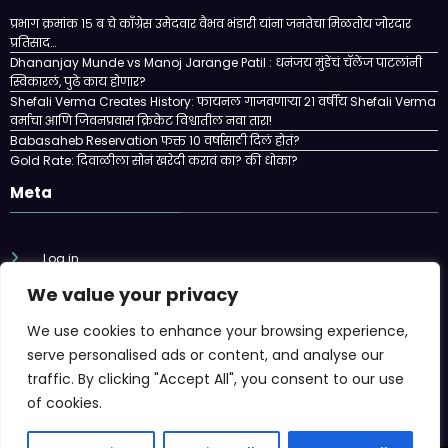
प्रभाग क्रमांक १५ ब चे काँग्रेस उमेदवार वैभव भंडारी यांना जनतेचा मिळतोय जोरदार
प्रतिसाद…
Dhananjay Munde vs Manoj Jarange Patil : धनंजय मुंडेंचं चॅलेंज पाटलांनी
स्विकारलं, पुढे काय होणार?
Shefali Verma Creates History: फायनल गाजवणाऱ्या २१ वर्षीय Shefali Verma
वर्माचा आणि जिवनप्रवास क्रिकेट विश्वातील नवा तारा!
Babasaheb Reservation फक्त 10 वर्षासाठी दिलं होतं?
Gold Rate: दिवाळीला सोनं खरेदी करावं का? की धोका?
Meta
Log in
We value your privacy
Entries feed
We use cookies to enhance your browsing experience,
Comments feed
serve personalised ads or content, and analyse our
traffic. By clicking "Accept All", you consent to our use
WordPress.org
of cookies.