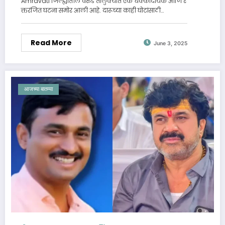
Amravati जिल्ह्यातील वरुड तालुक्यात एक धक्कादायक आणि र
क्तरंजित घटना समोर आली आहे. दारूच्या काही घोटांसाठी…
Read More
June 3, 2025
आजच्या बातम्या