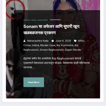
AFFAIRS
CRIME
आजच्या बातम्या
Sonam चा अफेअर आणि सुपारी खून:
खळबळजनक प्रकरण
,
Maharashtra Katta
June 9, 2025
Affair
,
,
,
,
Crime
Indore
Murder Case
Raj Kushwaha
Raj
,
,
Raghuvanshi
Sonam Raghuvanshi
Supari Murder
इंदूरच्या समोर येत असलेल्या Raj Raghuvanshi कातडे
प्रकरणाने देशभराला हादऱ्यावून सोडला. विवाहाच्या काही महिन्यातच
नवऱ्याचा…
Read More