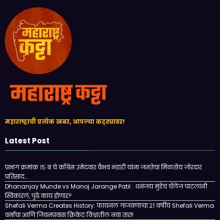
महाराष्ट्राची प्रत्येक खबर, आपल्या कट्ट्यावर!
Latest Post
प्रभाग क्रमांक १५ ब चे काँग्रेस उमेदवार वैभव भंडारी यांना जनतेचा मिळतोय जोरदार
प्रतिसाद…
Dhananjay Munde vs Manoj Jarange Patil : धनंजय मुंडेंचं चॅलेंज पाटलांनी
स्विकारलं, पुढे काय होणार?
Shefali Verma Creates History: फायनल गाजवणाऱ्या २१ वर्षीय Shefali Verma
वर्माचा आणि जिवनप्रवास क्रिकेट विश्वातील नवा तारा!