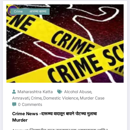
Crime
आजच्या बातम्या
Maharashtra Katta
Alcohol Abuse
,
Amravati
Crime
Domestic Violence
Murder Case
,
,
,
0 Comments
Crime News -दारूच्या वादातून बापाने पोटच्या मुलाचा
Murder