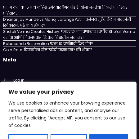
प्रभाग क्रमांक १५ ब चे काँग्रेस उमेदवार वैभव भंडारी यांना जनतेचा मिळतोय जोरदार
प्रतिसाद…
Dhananjay Munde vs Manoj Jarange Patil : धनंजय मुंडेंचं चॅलेंज पाटलांनी
स्विकारलं, पुढे काय होणार?
Shefali Verma Creates History: फायनल गाजवणाऱ्या २१ वर्षीय Shefali Verma
वर्माचा आणि जिवनप्रवास क्रिकेट विश्वातील नवा तारा!
Babasaheb Reservation फक्त 10 वर्षासाठी दिलं होतं?
Gold Rate: दिवाळीला सोनं खरेदी करावं का? की धोका?
Meta
Log in
We value your privacy
Entries feed
We use cookies to enhance your browsing experience,
Comments feed
serve personalised ads or content, and analyse our
traffic. By clicking "Accept All", you consent to our use
WordPress.org
of cookies.