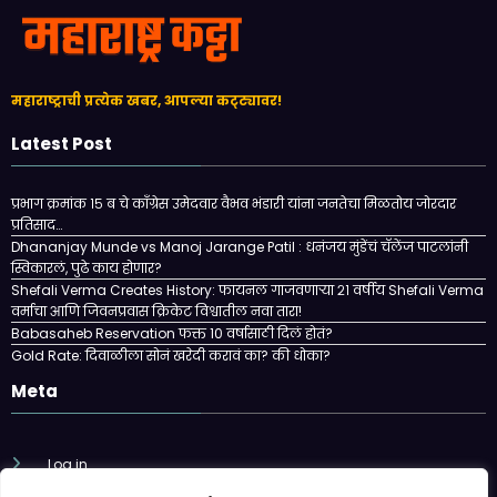
महाराष्ट्राची प्रत्येक खबर, आपल्या कट्ट्यावर!
Latest Post
प्रभाग क्रमांक १५ ब चे काँग्रेस उमेदवार वैभव भंडारी यांना जनतेचा मिळतोय जोरदार
प्रतिसाद…
Dhananjay Munde vs Manoj Jarange Patil : धनंजय मुंडेंचं चॅलेंज पाटलांनी
स्विकारलं, पुढे काय होणार?
Shefali Verma Creates History: फायनल गाजवणाऱ्या २१ वर्षीय Shefali Verma
वर्माचा आणि जिवनप्रवास क्रिकेट विश्वातील नवा तारा!
Babasaheb Reservation फक्त 10 वर्षासाठी दिलं होतं?
Gold Rate: दिवाळीला सोनं खरेदी करावं का? की धोका?
Meta
Log in