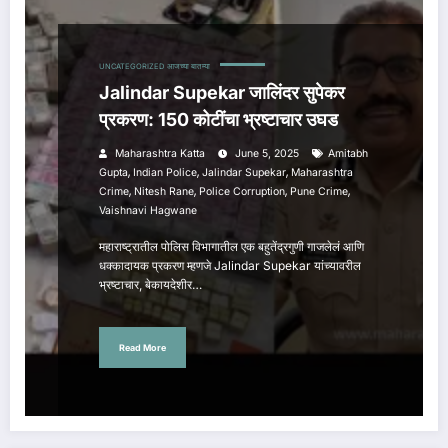
UNCATEGORIZED
आजच्या बातम्या
Jalindar Supekar जालिंदर सुपेकर
प्रकरण: 150 कोटींचा भ्रष्टाचार उघड
Maharashtra Katta
June 5, 2025
Amitabh
,
,
,
Gupta
Indian Police
Jalindar Supekar
Maharashtra
,
,
,
,
Crime
Nitesh Rane
Police Corruption
Pune Crime
Vaishnavi Hagwane
महाराष्ट्रातील पोलिस विभागातील एक बहुतेंद्रगुणी गाजलेलं आणि
धक्कादायक प्रकरण म्हणजे Jalindar Supekar यांच्यावरील
भ्रष्टाचार, बेकायदेशीर…
Read More