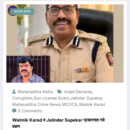
आजच्या बातम्या
Maharashtra Katta
Anjali Damania
,
Corruption
Gun License Scam
Jalindar Supekar
,
,
,
Maharashtra Crime News
MCOCA
Walmik Karad
,
,
0 Comments
Walmik Karad व Jalindar Supekar प्रकरणात नवे
वळण