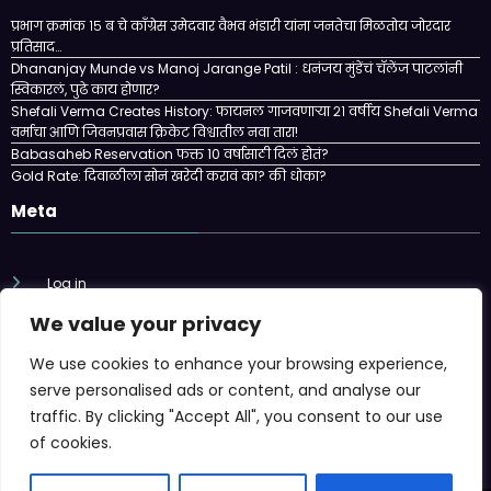
प्रभाग क्रमांक १५ ब चे काँग्रेस उमेदवार वैभव भंडारी यांना जनतेचा मिळतोय जोरदार
प्रतिसाद…
Dhananjay Munde vs Manoj Jarange Patil : धनंजय मुंडेंचं चॅलेंज पाटलांनी
स्विकारलं, पुढे काय होणार?
Shefali Verma Creates History: फायनल गाजवणाऱ्या २१ वर्षीय Shefali Verma
वर्माचा आणि जिवनप्रवास क्रिकेट विश्वातील नवा तारा!
Babasaheb Reservation फक्त 10 वर्षासाठी दिलं होतं?
Gold Rate: दिवाळीला सोनं खरेदी करावं का? की धोका?
Meta
Log in
We value your privacy
Entries feed
We use cookies to enhance your browsing experience,
Comments feed
serve personalised ads or content, and analyse our
traffic. By clicking "Accept All", you consent to our use
WordPress.org
of cookies.