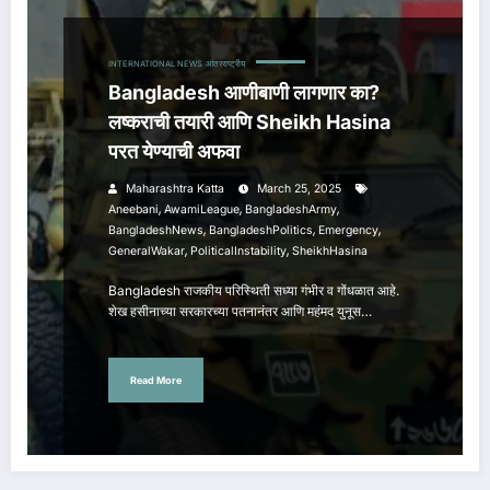
INTERNATIONAL NEWS
आंतरराष्ट्रीय
Bangladesh आणीबाणी लागणार का?
लष्कराची तयारी आणि Sheikh Hasina
परत येण्याची अफवा
Maharashtra Katta
March 25, 2025
,
,
,
Aneebani
AwamiLeague
BangladeshArmy
,
,
,
BangladeshNews
BangladeshPolitics
Emergency
,
,
GeneralWakar
PoliticalInstability
SheikhHasina
Bangladesh राजकीय परिस्थिती सध्या गंभीर व गोंधळात आहे.
शेख हसीनाच्या सरकारच्या पतनानंतर आणि महंमद युनूस…
Read More