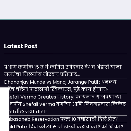
Latest Post
प्रभाग क्रमांक १५ ब चे काँग्रेस उमेदवार वैभव भंडारी यांना
जनतेचा मिळतोय जोरदार प्रतिसाद…
Dhananjay Munde vs Manoj Jarange Patil : धनंजय
मुंडेंचं चॅलेंज पाटलांनी स्विकारलं, पुढे काय होणार?
Shefali Verma Creates History: फायनल गाजवणाऱ्या
२१ वर्षीय Shefali Verma वर्माचा आणि जिवनप्रवास क्रिकेट
विश्वातील नवा तारा!
Babasaheb Reservation फक्त 10 वर्षासाठी दिलं होतं?
Gold Rate: दिवाळीला सोनं खरेदी करावं का? की धोका?