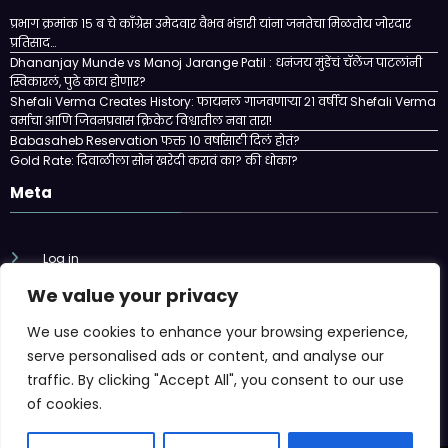
प्रभाग क्रमांक १५ ब चे काँग्रेस उमेदवार वैभव भंडारी यांना जनतेचा मिळतोय जोरदार
प्रतिसाद…
Dhananjay Munde vs Manoj Jarange Patil : धनंजय मुंडेंचं चॅलेंज पाटलांनी
स्विकारलं, पुढे काय होणार?
Shefali Verma Creates History: फायनल गाजवणाऱ्या २१ वर्षीय Shefali Verma
वर्माचा आणि जिवनप्रवास क्रिकेट विश्वातील नवा तारा!
Babasaheb Reservation फक्त 10 वर्षासाठी दिलं होतं?
Gold Rate: दिवाळीला सोनं खरेदी करावं का? की धोका?
Meta
Log in
We value your privacy
Entries feed
We use cookies to enhance your browsing experience,
Comments feed
serve personalised ads or content, and analyse our
traffic. By clicking "Accept All", you consent to our use
WordPress.org
of cookies.