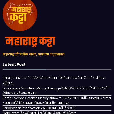
महाराष्ट्राची प्रत्येक खबर, आपल्या कट्ट्यावर!
Latest Post
प्रभाग क्रमांक १५ ब चे काँग्रेस उमेदवार वैभव भंडारी यांना जनतेचा मिळतोय जोरदार
प्रतिसाद…
Dhananjay Munde vs Manoj Jarange Patil : धनंजय मुंडेंचं चॅलेंज पाटलांनी
स्विकारलं, पुढे काय होणार?
Shefali Verma Creates History: फायनल गाजवणाऱ्या २१ वर्षीय Shefali Verma
वर्माचा आणि जिवनप्रवास क्रिकेट विश्वातील नवा तारा!
Babasaheb Reservation फक्त 10 वर्षासाठी दिलं होतं?
Gold Rate: दिवाळीला सोनं खरेदी करावं का? की धोका?