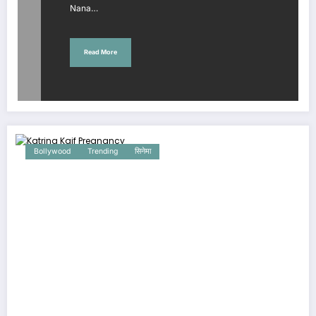
Nana…
Read More
Bollywood
Trending
सिनेमा