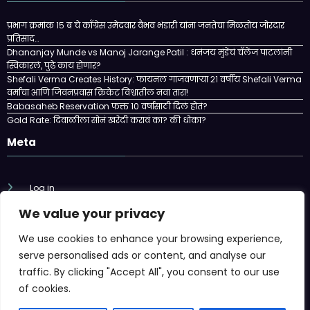
प्रभाग क्रमांक १५ ब चे काँग्रेस उमेदवार वैभव भंडारी यांना जनतेचा मिळतोय जोरदार
प्रतिसाद…
Dhananjay Munde vs Manoj Jarange Patil : धनंजय मुंडेंचं चॅलेंज पाटलांनी
स्विकारलं, पुढे काय होणार?
Shefali Verma Creates History: फायनल गाजवणाऱ्या २१ वर्षीय Shefali Verma
वर्माचा आणि जिवनप्रवास क्रिकेट विश्वातील नवा तारा!
Babasaheb Reservation फक्त 10 वर्षासाठी दिलं होतं?
Gold Rate: दिवाळीला सोनं खरेदी करावं का? की धोका?
Meta
Log in
We value your privacy
Entries feed
We use cookies to enhance your browsing experience,
Comments feed
serve personalised ads or content, and analyse our
traffic. By clicking "Accept All", you consent to our use
WordPress.org
of cookies.