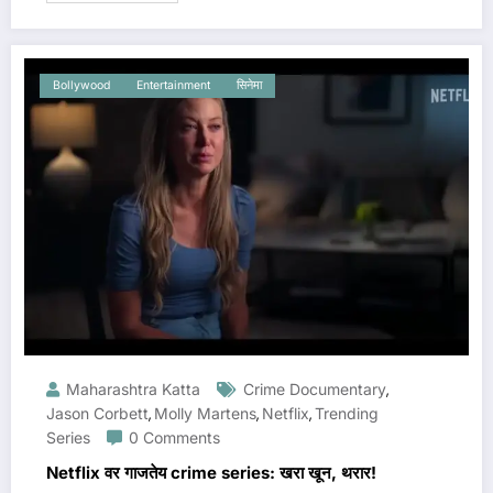
Bollywood
Entertainment
सिनेमा
Maharashtra Katta
Crime Documentary
,
Jason Corbett
Molly Martens
Netflix
Trending
,
,
,
Series
0 Comments
Netflix वर गाजतेय crime series: खरा खून, थरार!