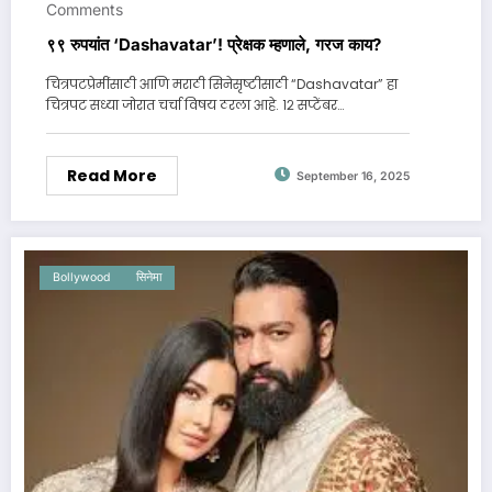
Comments
९९ रुपयांत ‘Dashavatar’! प्रेक्षक म्हणाले, गरज काय?
चित्रपटप्रेमींसाठी आणि मराठी सिनेसृष्टीसाठी “Dashavatar” हा
चित्रपट सध्या जोरात चर्चा विषय ठरला आहे. १२ सप्टेंबर…
Read More
September 16, 2025
Bollywood
सिनेमा